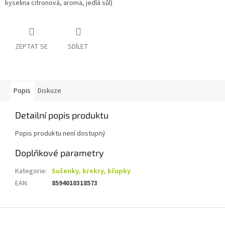
kyselina citronová, aroma, jedlá sůl)
ZEPTAT SE
SDÍLET
Popis
Diskuze
Detailní popis produktu
Popis produktu není dostupný
Doplňkové parametry
Kategorie
:
Sušenky, krekry, křupky
EAN
:
8594010318573
Z
á