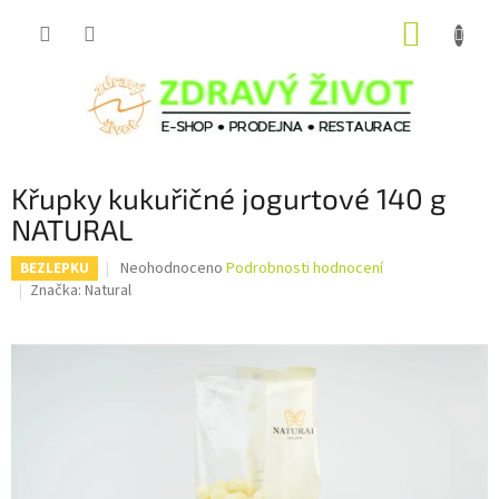
Přejít
NÁKUP
na
obsah
KOŠÍK
Křupky kukuřičné jogurtové 140 g
NATURAL
Průměrné
Neohodnoceno
Podrobnosti hodnocení
BEZLEPKU
hodnocení
Značka:
Natural
produktu
je
0,0
z
5
hvězdiček.