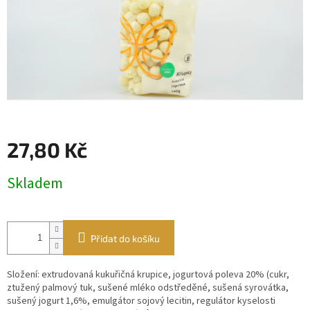
27,80 Kč
Měrná
Skladem
cena:
Přidat do košíku
Složení: extrudovaná kukuřičná krupice, jogurtová poleva 20% (cukr,
ztužený palmový tuk, sušené mléko odstředěné, sušená syrovátka,
sušený jogurt 1,6%, emulgátor sojový lecitin, regulátor kyselosti