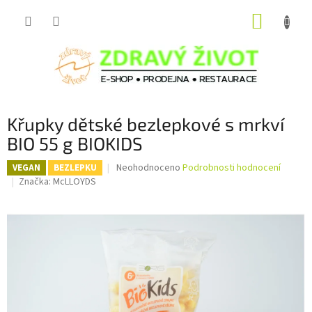
Přejít
NÁKUP
na
obsah
KOŠÍK
Křupky dětské bezlepkové s mrkví
BIO 55 g BIOKIDS
Průměrné
Neohodnoceno
Podrobnosti hodnocení
VEGAN
BEZLEPKU
hodnocení
Značka:
McLLOYDS
produktu
je
0,0
z
5
hvězdiček.