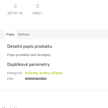
ZEPTAT SE
SDÍLET
Popis
Diskuze
Detailní popis produktu
Popis produktu není dostupný
Doplňkové parametry
Kategorie
:
Sušenky, krekry, křupky
EAN
:
8588004638853
Z
á
p