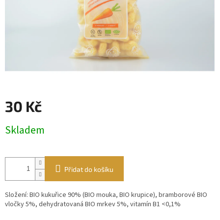
30 Kč
Měrná
Skladem
cena:
Přidat do košíku
Složení: BIO kukuřice 90% (BIO mouka, BIO krupice), bramborové BIO
vločky 5%, dehydratovaná BIO mrkev 5%, vitamín B1 <0,1%