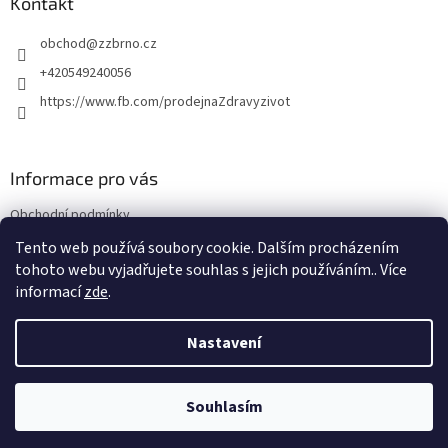
a
Kontakt
t
obchod
@
zzbrno.cz
í
+420549240056
https://www.fb.com/prodejnaZdravyzivot
Informace pro vás
Obchodní podmínky
Podmínky ochrany osobních údajů
Tento web používá soubory cookie. Dalším procházením
tohoto webu vyjadřujete souhlas s jejich používáním.. Více
informací
zde
.
Vytvořil Shoptet
Nastavení
Copyright 2026
E-shop Zdravý život
. Všechna práva vyhrazena.
Souhlasím
NajduZboží.cz