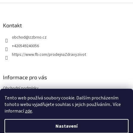
Z
á
p
a
Kontakt
t
obchod
@
zzbrno.cz
í
+420549240056
https://www.fb.com/prodejnaZdravyzivot
Informace pro vás
Obchodní podmínky
Podmínky ochrany osobních údajů
Tento web používá soubory cookie. Dalším procházením
tohoto webu vyjadřujete souhlas s jejich používáním.. Více
informací
zde
.
Vytvořil Shoptet
Nastavení