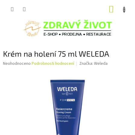
Přejít
NÁKUP
na
obsah
KOŠÍK
Krém na holení 75 ml WELEDA
Průměrné
Neohodnoceno
Podrobnosti hodnocení
Značka:
Weleda
hodnocení
produktu
je
0,0
z
5
hvězdiček.