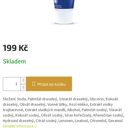
199 Kč
Měrná
Skladem
cena:
Přidat do košíku
Složení: Voda, Palmitát draselný, Stearát draselný, Glycerin, Kokoát
draselný, Olivát draselný, Vonné látky, Kozí mléko, Extrakt violky
trojbarevné, Extrakt sladkých mandlí, Alkohol, Palmitát sodný, Stearát
sodný, Kokoát sodný, Olivát sodný, Síran hořečnatý, Křemičitan sodný,
Hydroxid draselný, Citrát sodný, Limonen, Linalool, Citronelol, Geraniol
Detailní informace