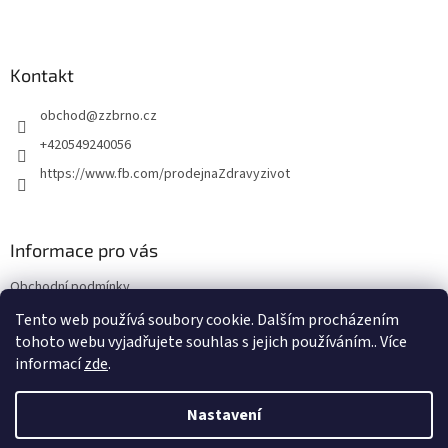
Z
á
p
a
Kontakt
t
obchod
@
zzbrno.cz
í
+420549240056
https://www.fb.com/prodejnaZdravyzivot
Informace pro vás
Obchodní podmínky
Podmínky ochrany osobních údajů
Tento web používá soubory cookie. Dalším procházením
tohoto webu vyjadřujete souhlas s jejich používáním.. Více
informací
zde
.
Vytvořil Shoptet
Nastavení