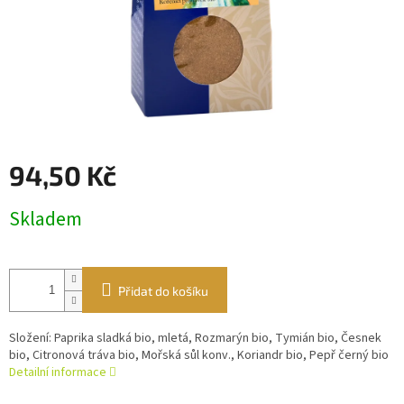
94,50 Kč
Měrná
Skladem
cena:
Přidat do košíku
Složení: Paprika sladká bio, mletá, Rozmarýn bio, Tymián bio, Česnek
bio, Citronová tráva bio, Mořská sůl konv., Koriandr bio, Pepř černý bio
Detailní informace