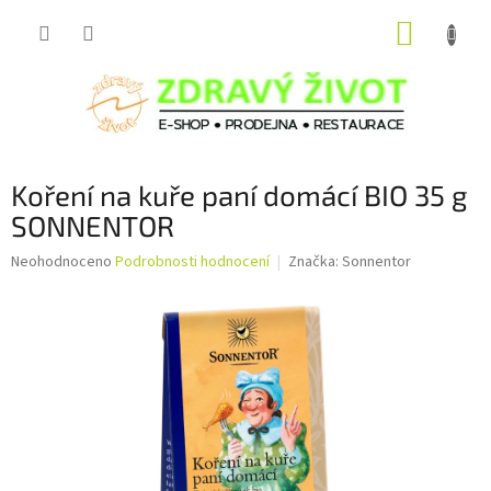
Přejít
NÁKUP
na
obsah
KOŠÍK
Koření na kuře paní domácí BIO 35 g
SONNENTOR
Průměrné
Neohodnoceno
Podrobnosti hodnocení
Značka:
Sonnentor
hodnocení
produktu
je
0,0
z
5
hvězdiček.