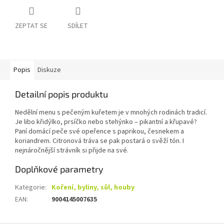
ZEPTAT SE
SDÍLET
Popis
Diskuze
Detailní popis produktu
Nedělní menu s pečeným kuřetem je v mnohých rodinách tradicí.
Je libo křidýlko, prsíčko nebo stehýnko – pikantní a křupavé?
Paní domácí peče své opeřence s paprikou, česnekem a
koriandrem. Citronová tráva se pak postará o svěží tón. I
nejnáročnější strávník si přijde na své.
Doplňkové parametry
Kategorie
:
Koření, byliny, sůl, houby
EAN
:
9004145007635