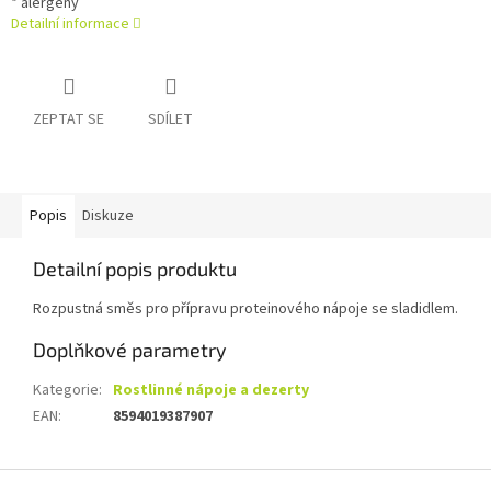
* alergeny
Detailní informace
ZEPTAT SE
SDÍLET
Popis
Diskuze
Detailní popis produktu
Rozpustná směs pro přípravu proteinového nápoje se sladidlem.
Doplňkové parametry
Kategorie
:
Rostlinné nápoje a dezerty
EAN
:
8594019387907
Z