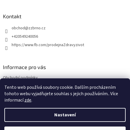
á
p
a
Kontakt
t
obchod
@
zzbrno.cz
í
+420549240056
https://www.fb.com/prodejnaZdravyzivot
Informace pro vás
Obchodní podmínky
Podmínky ochrany osobních údajů
Tento web používá soubory cookie. Dalším procházením
tohoto webu vyjadřujete souhlas s jejich používáním.. Více
informací
zde
.
Vytvořil Shoptet
Nastavení
Copyright 2026
E-shop Zdravý život
. Všechna práva vyhrazena.