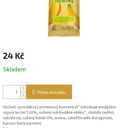
24 Kč
Měrná
Skladem
cena:
Přidat do košíku
Složení: syrovátkový proteinový koncentrát* (obsahuje emulgátor:
sójový lecitin*) 62%, sušené odstředěné mléko*, sladidlo (xylitol,
sukralóza), sušený banán 5%, aroma, zahušťovadlo (karagenan),
barvivo (beta karoten).