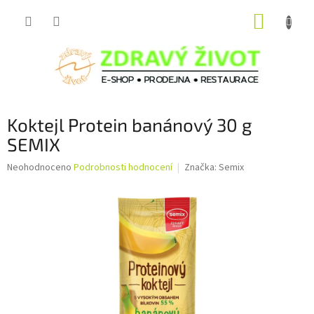
Přejít
NÁKUP
na
obsah
KOŠÍK
Koktejl Protein banánový 30 g
SEMIX
Průměrné
Neohodnoceno
Podrobnosti hodnocení
Značka:
Semix
hodnocení
produktu
je
0,0
z
5
hvězdiček.