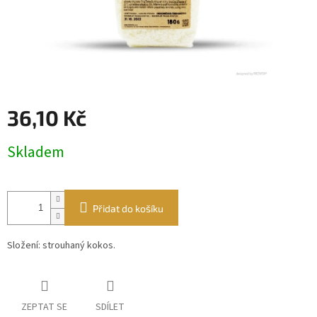
36,10 Kč
Měrná
Skladem
cena:
Přidat do košíku
Složení: strouhaný kokos.
ZEPTAT SE
SDÍLET