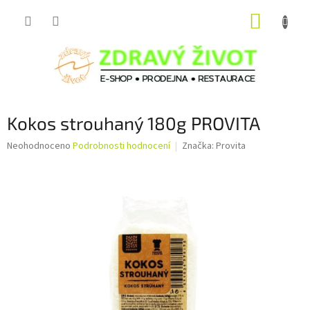
Přejít
NÁKUP
na
obsah
KOŠÍK
Kokos strouhaný 180g PROVITA
Průměrné
Neohodnoceno
Podrobnosti hodnocení
Značka:
Provita
hodnocení
produktu
je
0,0
z
5
hvězdiček.