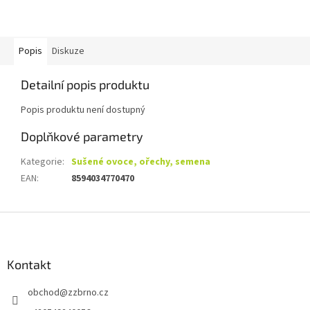
Popis
Diskuze
Detailní popis produktu
Popis produktu není dostupný
Doplňkové parametry
Kategorie
:
Sušené ovoce, ořechy, semena
EAN
:
8594034770470
Z
á
p
a
Kontakt
t
obchod
@
zzbrno.cz
í