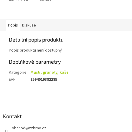
Popis
Diskuze
Detailní popis produktu
Popis produktu není dostupný
Doplňkové parametry
Kategorie
:
Müsli, granoly, kaše
EAN
:
8594019382285
Z
á
p
a
Kontakt
t
obchod
@
zzbrno.cz
í