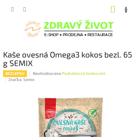
Přejít
NÁKUP
na
obsah
KOŠÍK
Kaše ovesná Omega3 kokos bezl. 65
g SEMIX
Průměrné
Neohodnoceno
Podrobnosti hodnocení
BEZLEPKU
hodnocení
Značka:
Semix
produktu
je
0,0
z
5
hvězdiček.