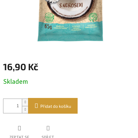
16,90 Kč
Měrná
Skladem
cena:
Přidat do košíku
ZEPTAT SE
SDÍLET