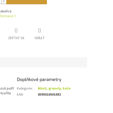
Kukuřice
informace
ZEPTAT SE
SDÍLET
Doplňkové parametry
osti patří
Kategorie
:
Müsli, granoly, kaše
ytvoříte
EAN
:
8595016501082