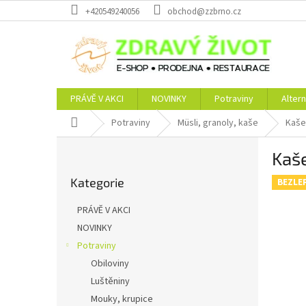
Přejít
+420549240056
obchod@zzbrno.cz
na
obsah
PRÁVĚ V AKCI
NOVINKY
Potraviny
Altern
Domů
Potraviny
Müsli, granoly, kaše
Kaše
P
Kaš
o
Přeskočit
s
Kategorie
kategorie
BEZLE
t
r
PRÁVĚ V AKCI
a
NOVINKY
n
Potraviny
n
í
Obiloviny
p
Luštěniny
a
Mouky, krupice