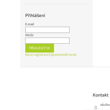
Přihlášení
E-mail
Heslo
PŘIHLÁSIT SE
Nová registrace
Zapomenuté heslo
Z
á
p
a
t
Kontakt
í
obcho