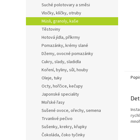
n
Suché polotovary a směsi
e
Vločky, klíčky, otruby
l
Müsli, granoly, kaše
Těstoviny
Hotová jídla, příkrmy
Pomazánky, krémy slané
Džemy, ovocné pomazánky
Cukry, slady, sladidla
Koření, byliny, sůl, houby
Popi
Oleje, tuky
Octy, hořčice, kečupy
Japonské speciality
Det
Mořské řasy
Insta
Sušené ovoce, ořechy, semena
rychl
Trvanlivé pečivo
mnoh
Sušenky, krekry, křupky
Čokoláda, čoko tyčinky