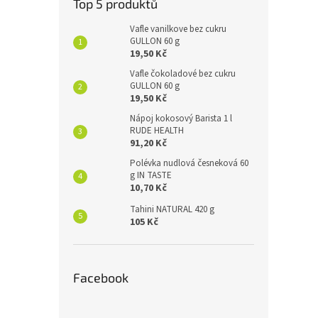
Top 5 produktů
Vafle vanilkove bez cukru
GULLON 60 g
19,50 Kč
Vafle čokoladové bez cukru
GULLON 60 g
19,50 Kč
Nápoj kokosový Barista 1 l
RUDE HEALTH
91,20 Kč
Polévka nudlová česneková 60
g IN TASTE
10,70 Kč
Tahini NATURAL 420 g
105 Kč
Facebook