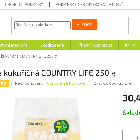
OBCHODNÍ PODMÍNKY
PODMÍNKY OCHRANY OSOBNÍCH ÚDAJŮ
HLEDAT
ativní medicína
Ekodrogerie
Přírodní kosmetika
Knihy
 kukuřičná COUNTRY LIFE 250 g
e kukuřičná COUNTRY LIFE 250 g
Průměrné
Neohodnoceno
Podrobnosti hodnocení
Značka:
Country Life
PKU
hodnocení
produktu
30,
je
0,0
Měrná
Skla
z
cena:
5
hvězdiček.