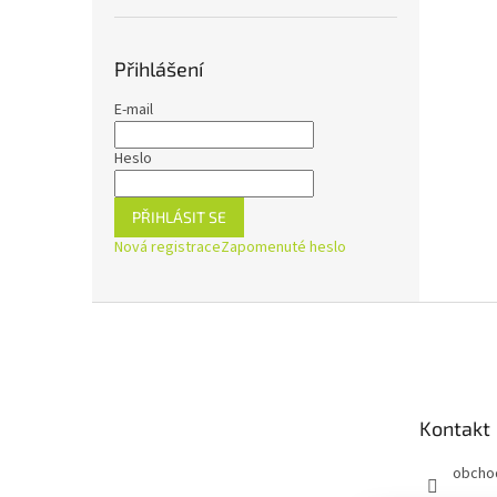
Přihlášení
E-mail
Heslo
PŘIHLÁSIT SE
Nová registrace
Zapomenuté heslo
Z
á
p
a
t
Kontakt
í
obcho