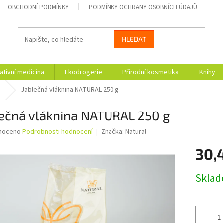
OBCHODNÍ PODMÍNKY
PODMÍNKY OCHRANY OSOBNÍCH ÚDAJŮ
HLEDAT
ativní medicína
Ekodrogerie
Přírodní kosmetika
Knihy
a
Jablečná vláknina NATURAL 250 g
lečná vláknina NATURAL 250 g
né
noceno
Podrobnosti hodnocení
Značka:
Natural
ní
30,
u
Měrná
Skla
cena:
ek.