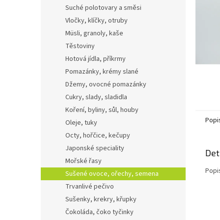
n
Suché polotovary a směsi
e
Vločky, klíčky, otruby
l
Müsli, granoly, kaše
Těstoviny
Hotová jídla, příkrmy
Pomazánky, krémy slané
Džemy, ovocné pomazánky
Cukry, slady, sladidla
Koření, byliny, sůl, houby
Popi
Oleje, tuky
Octy, hořčice, kečupy
Japonské speciality
Det
Mořské řasy
Popi
Sušené ovoce, ořechy, semena
Trvanlivé pečivo
Sušenky, krekry, křupky
Čokoláda, čoko tyčinky