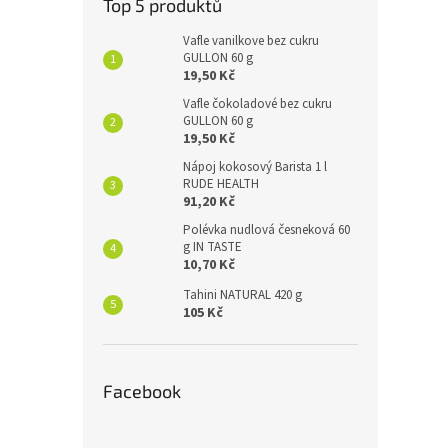
Top 5 produktů
Vafle vanilkove bez cukru
GULLON 60 g
19,50 Kč
Vafle čokoladové bez cukru
GULLON 60 g
19,50 Kč
Nápoj kokosový Barista 1 l
RUDE HEALTH
91,20 Kč
Polévka nudlová česneková 60
g IN TASTE
10,70 Kč
Tahini NATURAL 420 g
105 Kč
Facebook