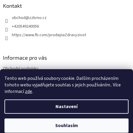
a
Kontakt
t
obchod
@
zzbrno.cz
í
+420549240056
https://www.fb.com/prodejnaZdravyzivot
Informace pro vás
Obchodní podmínky
Podmínky ochrany osobních údajů
Tento web používá soubory cookie. Dalším procházením
tohoto webu vyjadřujete souhlas s jejich používáním.. Více
informací
zde
.
Vytvořil Shoptet
Nastavení
Copyright 2026
E-shop Zdravý život
. Všechna práva vyhrazena.
Souhlasím