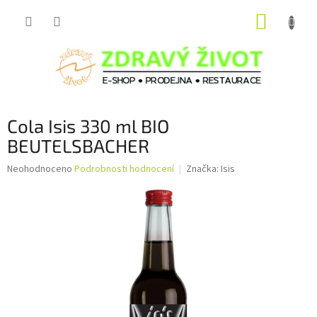
Přejít
NÁKUP
na
obsah
KOŠÍK
Cola Isis 330 ml BIO
BEUTELSBACHER
Průměrné
Neohodnoceno
Podrobnosti hodnocení
Značka:
Isis
hodnocení
produktu
je
0,0
z
5
hvězdiček.