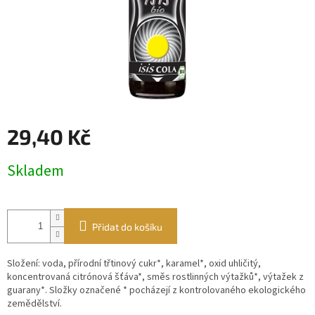
29,40 Kč
Měrná
Skladem
cena:
Přidat do košíku
Složení: voda, přírodní třtinový cukr*, karamel*, oxid uhličitý,
koncentrovaná citrónová šťáva*, směs rostlinných výtažků*, výtažek z
guarany*. Složky označené * pocházejí z kontrolovaného ekologického
zemědělství.