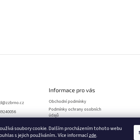
Informace pro vás
Obchodní podmínky
d
@
zzbrno.cz
Podmínky ochrany osobních
49240056
údajů
//www.fb.com/prod
ravyzivot
oužívá soubory cookie. Dalším procházením tohoto webu
ouhlas s jejich používáním.. Více informací
zde
.