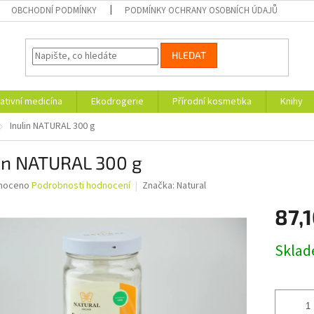
OBCHODNÍ PODMÍNKY
PODMÍNKY OCHRANY OSOBNÍCH ÚDAJŮ
HLEDAT
ativní medicína
Ekodrogerie
Přírodní kosmetika
Knihy
Inulin NATURAL 300 g
lin NATURAL 300 g
né
noceno
Podrobnosti hodnocení
Značka:
Natural
ní
87,1
u
Měrná
Skla
cena:
ek.