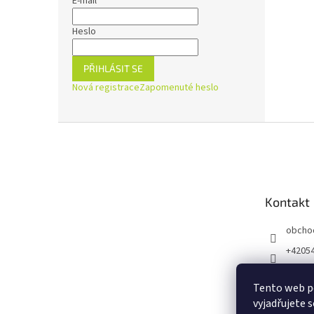
E-mail
Heslo
PŘIHLÁSIT SE
Nová registrace
Zapomenuté heslo
Z
á
p
a
t
Kontakt
í
obcho
+4205
https:
ejnaZd
Tento web p
vyjadřujete s