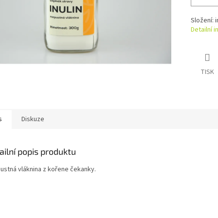
Složení: 
Detailní 
TISK
s
Diskuze
ailní popis produktu
ustná vláknina z kořene čekanky.