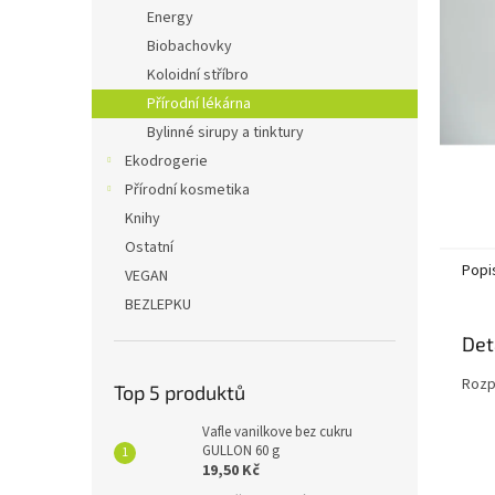
n
Energy
e
Biobachovky
l
Koloidní stříbro
Přírodní lékárna
Bylinné sirupy a tinktury
Ekodrogerie
Přírodní kosmetika
Knihy
Ostatní
Popi
VEGAN
BEZLEPKU
Det
Rozp
Top 5 produktů
Vafle vanilkove bez cukru
GULLON 60 g
19,50 Kč