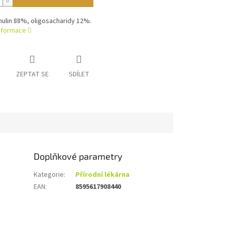
inulin 88%, oligosacharidy 12%.
informace
ZEPTAT SE
SDÍLET
Doplňkové parametry
Kategorie
:
Přírodní lékárna
EAN
:
8595617908440