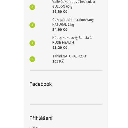
Vafle čokoladové bez cukru
GULLON 60 g
19,50 Kč
Cukr přírodní nerafinovaný
NATURAL 1 kg
54,90 Kč
Nápoj kokosový Barista 1 l
RUDE HEALTH
91,20 Kč
Tahini NATURAL 420 g
105 Kč
Facebook
Přihlášení