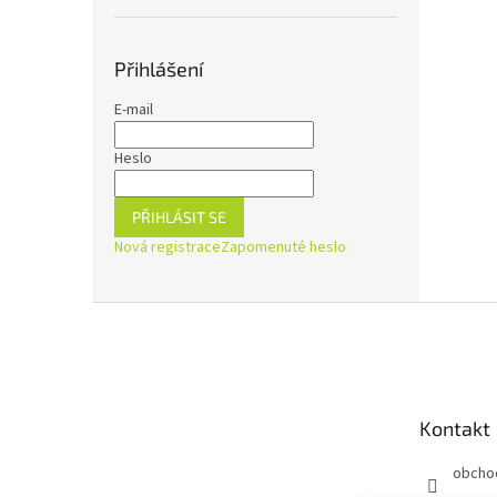
Přihlášení
E-mail
Heslo
PŘIHLÁSIT SE
Nová registrace
Zapomenuté heslo
Z
á
p
a
t
Kontakt
í
obcho