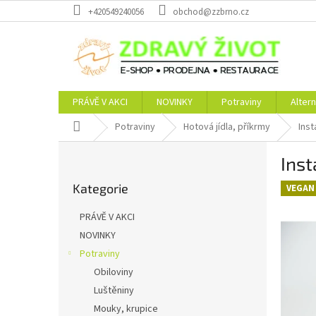
Přejít
+420549240056
obchod@zzbrno.cz
na
obsah
PRÁVĚ V AKCI
NOVINKY
Potraviny
Altern
Domů
Potraviny
Hotová jídla, příkrmy
Ins
P
Ins
o
Přeskočit
s
Kategorie
kategorie
VEGAN
t
r
PRÁVĚ V AKCI
a
NOVINKY
n
Potraviny
n
í
Obiloviny
p
Luštěniny
a
Mouky, krupice