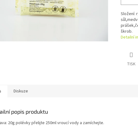
Složení: 
sůl,medv
prášek,č
škrob.
Detailní 
TISK
s
Diskuze
ailní popis produktu
ava: 20g polévky přelijte 250ml vroucí vody a zamíchejte.