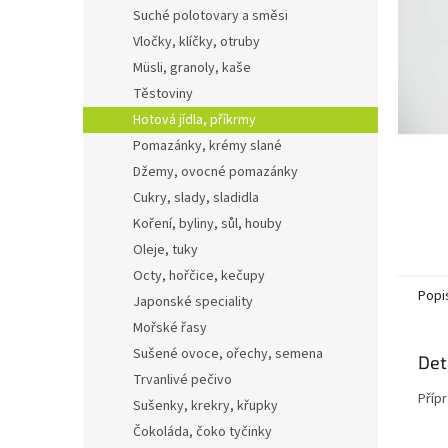
n
Suché polotovary a směsi
e
Vločky, klíčky, otruby
l
Müsli, granoly, kaše
Těstoviny
Hotová jídla, příkrmy
Pomazánky, krémy slané
Džemy, ovocné pomazánky
Cukry, slady, sladidla
Koření, byliny, sůl, houby
Oleje, tuky
Octy, hořčice, kečupy
Popi
Japonské speciality
Mořské řasy
Sušené ovoce, ořechy, semena
Det
Trvanlivé pečivo
Přípr
Sušenky, krekry, křupky
Čokoláda, čoko tyčinky