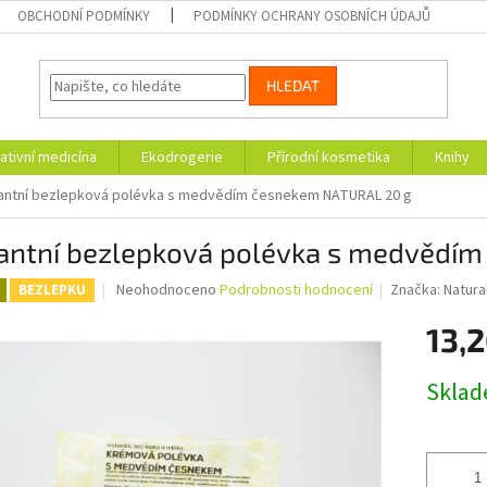
OBCHODNÍ PODMÍNKY
PODMÍNKY OCHRANY OSOBNÍCH ÚDAJŮ
HLEDAT
ativní medicína
Ekodrogerie
Přírodní kosmetika
Knihy
tantní bezlepková polévka s medvědím česnekem NATURAL 20 g
tantní bezlepková polévka s medvědí
Průměrné
Neohodnoceno
Podrobnosti hodnocení
Značka:
Natura
BEZLEPKU
hodnocení
produktu
13,2
je
0,0
Měrná
Skla
z
cena:
5
hvězdiček.