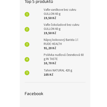
Top 5 produktů
Vafle vanilkove bez cukru
GULLON 60 g
19,50 Kč
Vafle čokoladové bez cukru
GULLON 60 g
19,50 Kč
Nápoj kokosový Barista 1 l
RUDE HEALTH
91,20 Kč
Polévka nudlová česneková 60
g IN TASTE
10,70 Kč
Tahini NATURAL 420 g
105 Kč
Facebook