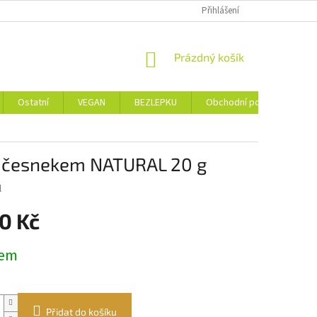
Přihlášení
NÁKUPNÍ
Prázdný košík
KOŠÍK
Ostatní
VEGAN
BEZLEPKU
Obchodní podmínky
m česnekem NATURAL 20 g
l
0 Kč
dem
Přidat do košíku