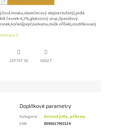
rýžová mouka,slunečnicový olej(neztužený),jedlá
ědí česnek-4,2%,glukozový sirup,špenátový
esnek,koření(pepř,kurkuma,mušk.oříšek),modifikovaný
informace
ZEPTAT SE
SDÍLET
Doplňkové parametry
Kategorie
:
Hotová jídla, příkrmy
EAN
:
8595617902134