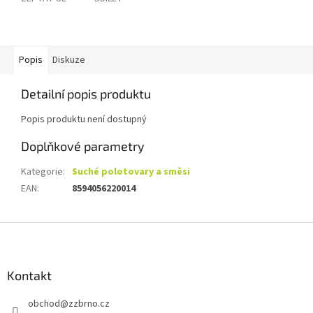
Popis
Diskuze
Detailní popis produktu
Popis produktu není dostupný
Doplňkové parametry
Kategorie
:
Suché polotovary a směsi
EAN
:
8594056220014
Z
á
p
a
Kontakt
t
obchod
@
zzbrno.cz
í