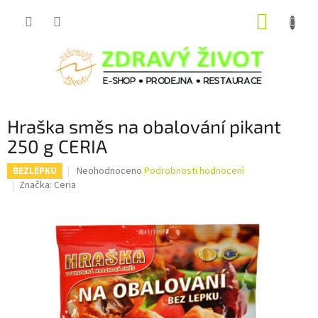
Přejít
NÁKUP
na
obsah
KOŠÍK
Hraška směs na obalování pikant
250 g CERIA
Průměrné
Neohodnoceno
Podrobnosti hodnocení
BEZLEPKU
hodnocení
Značka:
Ceria
produktu
je
0,0
z
5
hvězdiček.