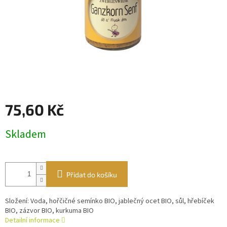
75,60 Kč
Měrná
Skladem
cena:
Přidat do košíku
Složení: Voda, hořčičné semínko BIO, jablečný ocet BIO, sůl, hřebíček
BIO, zázvor BIO, kurkuma BIO
Detailní informace