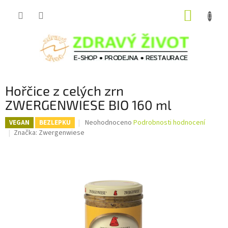
Přejít
NÁKUP
na
obsah
KOŠÍK
Hořčice z celých zrn
ZWERGENWIESE BIO 160 ml
Průměrné
Neohodnoceno
Podrobnosti hodnocení
VEGAN
BEZLEPKU
hodnocení
Značka:
Zwergenwiese
produktu
je
0,0
z
5
hvězdiček.