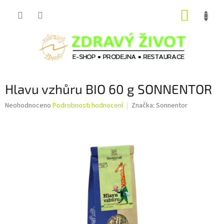
Přejít
NÁKUP
na
obsah
KOŠÍK
Hlavu vzhůru BIO 60 g SONNENTOR
Průměrné
Neohodnoceno
Podrobnosti hodnocení
Značka:
Sonnentor
hodnocení
produktu
je
0,0
z
5
hvězdiček.