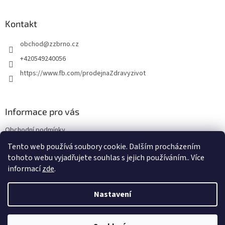
á
p
a
Kontakt
t
obchod
@
zzbrno.cz
í
+420549240056
https://www.fb.com/prodejnaZdravyzivot
Informace pro vás
Obchodní podmínky
Podmínky ochrany osobních údajů
Tento web používá soubory cookie. Dalším procházením
tohoto webu vyjadřujete souhlas s jejich používáním.. Více
informací
zde
.
Vytvořil Shoptet
Nastavení
Copyright 2026
E-shop Zdravý život
. Všechna práva vyhrazena.