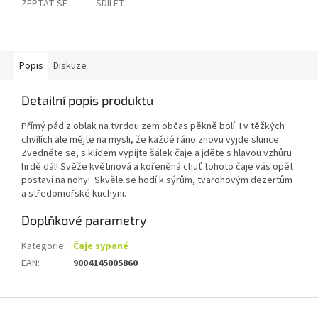
ZEPTAT SE
SDÍLET
Popis
Diskuze
Detailní popis produktu
Přímý pád z oblak na tvrdou zem občas pěkně bolí. I v těžkých
chvílích ale mějte na mysli, že každé ráno znovu vyjde slunce.
Zvedněte se, s klidem vypijte šálek čaje a jděte s hlavou vzhůru
hrdě dál! Svěže květinová a kořeněná chuť tohoto čaje vás opět
postaví na nohy! Skvěle se hodí k sýrům, tvarohovým dezertům
a středomořské kuchyni.
Doplňkové parametry
Kategorie
:
Čaje sypané
EAN
:
9004145005860
Z