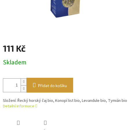
111 Kč
Měrná
Skladem
cena:
Přidat do košíku
Složení: Řecký horský čaj bio, Konopí list bio, Levandule bio, Tymián bio
Detailní informace