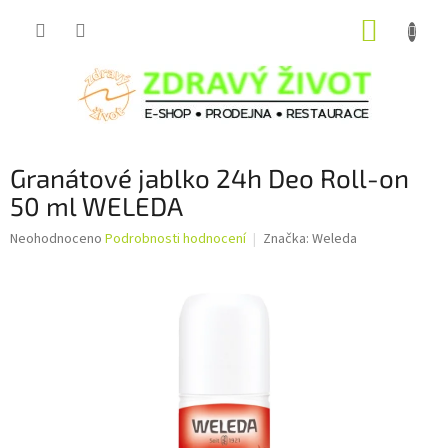
Přejít
NÁKUP
na
obsah
KOŠÍK
Granátové jablko 24h Deo Roll-on
50 ml WELEDA
Průměrné
Neohodnoceno
Podrobnosti hodnocení
Značka:
Weleda
hodnocení
produktu
je
0,0
z
5
hvězdiček.