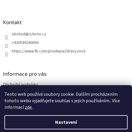
Z
á
p
a
Kontakt
t
obchod
@
zzbrno.cz
í
+420549240056
https://www.fb.com/prodejnaZdravyzivot
Informace pro vás
Obchodní podmínky
Podmínky ochrany osobních údajů
Tento web používá soubory cookie. Dalším procházením
tohoto webu vyjadřujete souhlas s jejich používáním.. Více
informací
zde
.
Vytvořil Shoptet
Nastavení