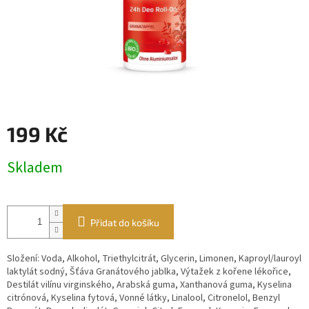
199 Kč
Měrná
Skladem
cena:
Přidat do košíku
Složení: Voda, Alkohol, Triethylcitrát, Glycerin, Limonen, Kaproyl/lauroyl
laktylát sodný, Šťáva Granátového jablka, Výtažek z kořene lékořice,
Destilát vilínu virginského, Arabská guma, Xanthanová guma, Kyselina
citrónová, Kyselina fytová, Vonné látky, Linalool, Citronelol, Benzyl