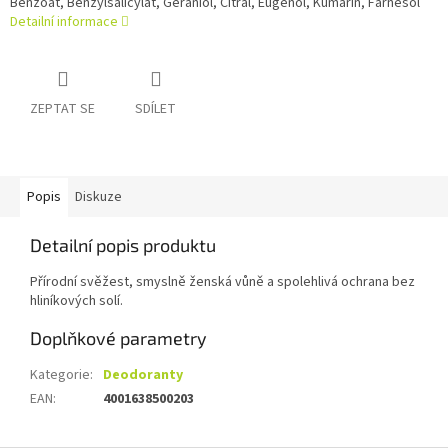
Benzoát, Benzylsalicylát, Geraniol, Citral, Eugenol, Kumarin, Farnesol
Detailní informace
ZEPTAT SE
SDÍLET
Popis
Diskuze
Detailní popis produktu
Přírodní svěžest, smyslně ženská vůně a spolehlivá ochrana bez
hliníkových solí.
Doplňkové parametry
Kategorie
:
Deodoranty
EAN
:
4001638500203