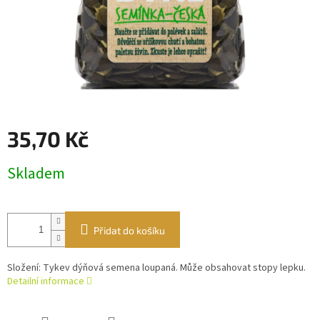
35,70 Kč
Měrná
Skladem
cena:
Přidat do košíku
Složení: Tykev dýňová semena loupaná. Může obsahovat stopy lepku.
Detailní informace