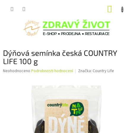
Přejít
NÁKUP
na
obsah
KOŠÍK
Dýňová semínka česká COUNTRY
LIFE 100 g
Průměrné
Neohodnoceno
Podrobnosti hodnocení
Značka:
Country Life
hodnocení
produktu
je
0,0
z
5
hvězdiček.