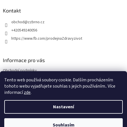
p
a
Kontakt
t
obchod
@
zzbrno.cz
í
+420549240056
https://www.fb.com/prodejnaZdravyzivot
Informace pro vás
Obchodní podmínky
Podmínky ochrany osobních údajů
Tento web používá soubory cookie. Dalším procházením
tohoto webu vyjadřujete souhlas s jejich používáním.. Více
informací
zde
.
Vytvořil Shoptet
Nastavení
Copyright 2026
E-shop Zdravý život
. Všechna práva vyhrazena.
Souhlasím