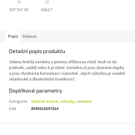
ZEPTAT SE
SDÍLET
Popis
Diskuze
Detailní popis produktu
Zeleno-hnědá semínka s jemnou oříškovou chutí. Hodí se do
polévek, salátů nebo k pražení. Semínka už jsou zbavená slupky
a jsou vhodná ke konzumaci i samotné. Jejich výhodou je snadné
skladování a dlouhodobá trvanlivost.
Doplňkové parametry
Kategorie
:
Sušené ovoce, ořechy, semena
EAN
:
8595016597016
Z
á