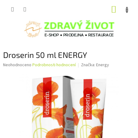
Přejít
NÁKUP
na
obsah
KOŠÍK
Droserin 50 ml ENERGY
Průměrné
Neohodnoceno
Podrobnosti hodnocení
Značka:
Energy
hodnocení
produktu
je
0,0
z
5
hvězdiček.