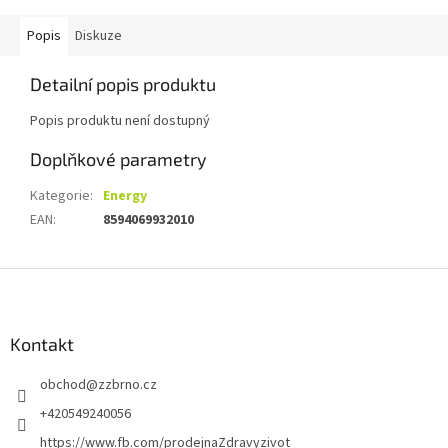
Popis
Diskuze
Detailní popis produktu
Popis produktu není dostupný
Doplňkové parametry
Kategorie
:
Energy
EAN
:
8594069932010
Z
á
p
a
Kontakt
t
obchod
@
zzbrno.cz
í
+420549240056
https://www.fb.com/prodejnaZdravyzivot