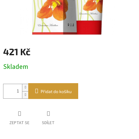
421 Kč
Měrná
Skladem
cena:
Přidat do košíku
ZEPTAT SE
SDÍLET