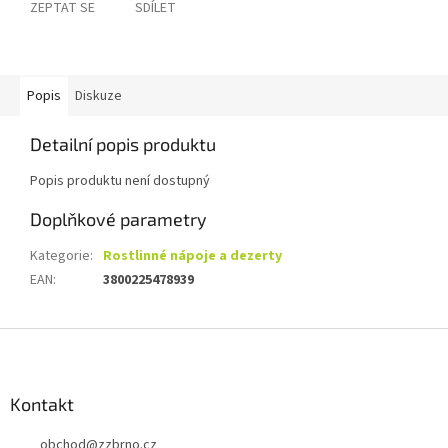
ZEPTAT SE
SDÍLET
Popis
Diskuze
Detailní popis produktu
Popis produktu není dostupný
Doplňkové parametry
Kategorie
:
Rostlinné nápoje a dezerty
EAN
:
3800225478939
Z
á
p
a
Kontakt
t
obchod
@
zzbrno.cz