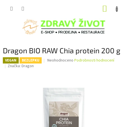
Přejít
NÁKUP
na
obsah
KOŠÍK
Dragon BIO RAW Chia protein 200 g
Průměrné
Neohodnoceno
Podrobnosti hodnocení
VEGAN
BEZLEPKU
hodnocení
Značka:
Dragon
produktu
je
0,0
z
5
hvězdiček.