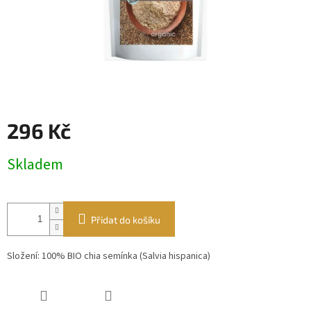
296 Kč
Měrná
Skladem
cena:
Přidat do košíku
Složení: 100% BIO chia semínka (Salvia hispanica)