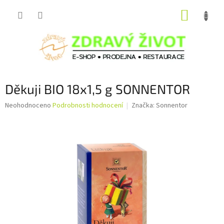
Přejít
NÁKUP
na
obsah
KOŠÍK
Děkuji BIO 18x1,5 g SONNENTOR
Průměrné
Neohodnoceno
Podrobnosti hodnocení
Značka:
Sonnentor
hodnocení
produktu
je
0,0
z
5
hvězdiček.