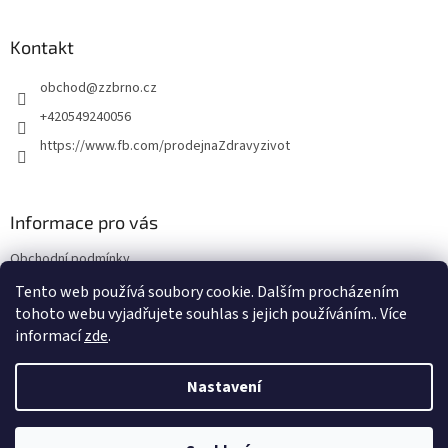
á
p
a
Kontakt
t
obchod
@
zzbrno.cz
í
+420549240056
https://www.fb.com/prodejnaZdravyzivot
Informace pro vás
Obchodní podmínky
Podmínky ochrany osobních údajů
Tento web používá soubory cookie. Dalším procházením
tohoto webu vyjadřujete souhlas s jejich používáním.. Více
informací
zde
.
Vytvořil Shoptet
Nastavení
Copyright 2026
E-shop Zdravý život
. Všechna práva vyhrazena.