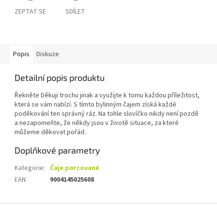
ZEPTAT SE
SDÍLET
Popis
Diskuze
Detailní popis produktu
Řekněte Děkuji trochu jinak a využijte k tomu každou příležitost,
která se vám nabízí. S tímto bylinným čajem získá každé
poděkování ten správný ráz. Na tohle slovíčko nikdy není pozdě
a nezapomeňte, že někdy jsou v životě situace, za které
můžeme děkovat pořád.
Doplňkové parametry
Kategorie
:
Čaje porcované
EAN
:
9004145025608
Z