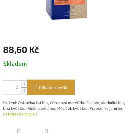
88,60 Kč
Měrná
Skladem
cena:
Přidat do košíku
Složení: Ostružina list bio, Citronová mateřídouška bio, Meduňka bio,
Lípa květ bio, Růže okvětí bio, Měsíček květ bio, Prvosenka jarní bio
Detailní informace