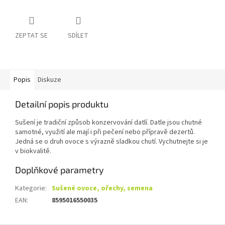
ZEPTAT SE
SDÍLET
Popis
Diskuze
Detailní popis produktu
Sušení je tradiční způsob konzervování datlí. Datle jsou chutné
samotné, využití ale mají i při pečení nebo přípravě dezertů.
Jedná se o druh ovoce s výrazně sladkou chutí. Vychutnejte si je
v biokvalitě.
Doplňkové parametry
Kategorie
:
Sušené ovoce, ořechy, semena
EAN
:
8595016550035