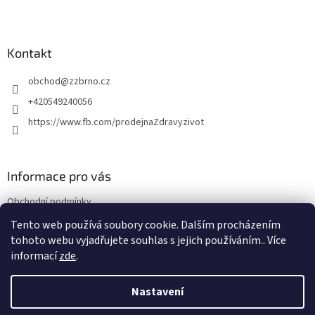
Z
á
p
a
Kontakt
t
obchod
@
zzbrno.cz
í
+420549240056
https://www.fb.com/prodejnaZdravyzivot
Informace pro vás
Obchodní podmínky
Podmínky ochrany osobních údajů
Tento web používá soubory cookie. Dalším procházením
tohoto webu vyjadřujete souhlas s jejich používáním.. Více
informací
zde
.
Vytvořil Shoptet
Nastavení