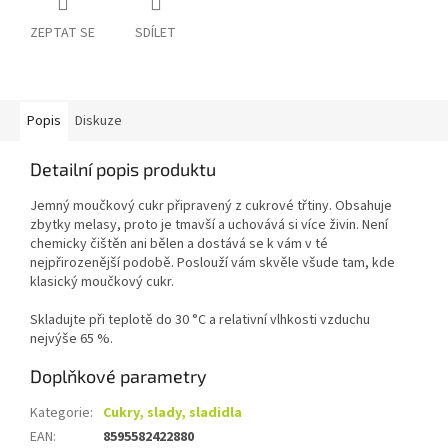
ZEPTAT SE
SDÍLET
Popis
Diskuze
Detailní popis produktu
Jemný moučkový cukr připravený z cukrové třtiny. Obsahuje
zbytky melasy, proto je tmavší a uchovává si více živin. Není
chemicky čištěn ani bělen a dostává se k vám v té
nejpřirozenější podobě. Poslouží vám skvěle všude tam, kde
klasický moučkový cukr.
Skladujte při teplotě do 30 °C a relativní vlhkosti vzduchu
nejvýše 65 %.
Doplňkové parametry
Kategorie
:
Cukry, slady, sladidla
EAN
:
8595582422880