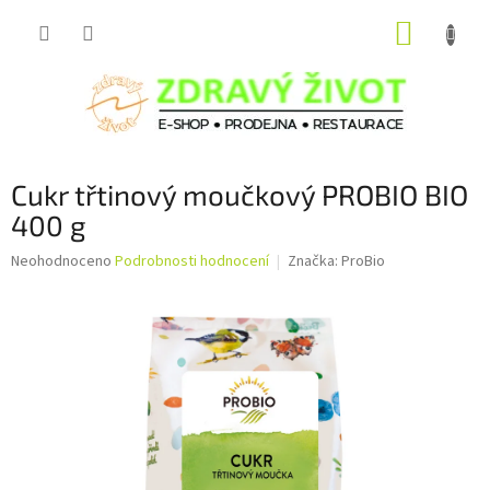
Přejít
NÁKUP
na
obsah
KOŠÍK
Cukr třtinový moučkový PROBIO BIO
400 g
Průměrné
Neohodnoceno
Podrobnosti hodnocení
Značka:
ProBio
hodnocení
produktu
je
0,0
z
5
hvězdiček.