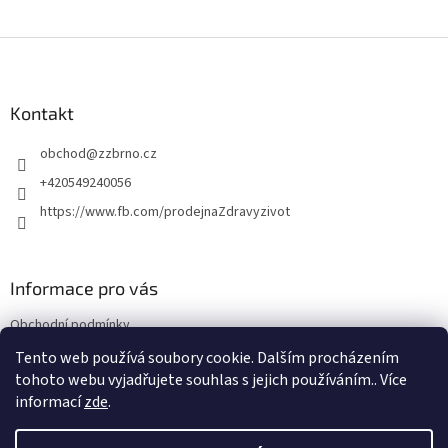
Z
á
p
a
Kontakt
t
obchod
@
zzbrno.cz
í
+420549240056
https://www.fb.com/prodejnaZdravyzivot
Informace pro vás
Obchodní podmínky
Podmínky ochrany osobních údajů
Tento web používá soubory cookie. Dalším procházením
tohoto webu vyjadřujete souhlas s jejich používáním.. Více
informací
zde
.
Vytvořil Shoptet