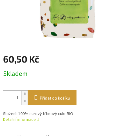
60,50 Kč
Měrná
Skladem
cena:
Přidat do košíku
Složení: 100% surový třtinový cukr BIO
Detailní informace