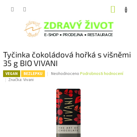
Přejít
NÁKUP
na
obsah
KOŠÍK
Tyčinka čokoládová hořká s višněmi
35 g BIO VIVANI
Průměrné
Neohodnoceno
Podrobnosti hodnocení
VEGAN
BEZLEPKU
hodnocení
Značka:
Vivani
produktu
je
0,0
z
5
hvězdiček.