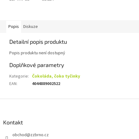
Popis
Diskuze
Detailní popis produktu
Popis produktu není dostupný
Doplňkové parametry
Kategorie
:
Čokoláda, čoko tyčinky
EAN
:
4044889002522
Z
á
p
a
Kontakt
t
obchod
@
zzbrno.cz
í