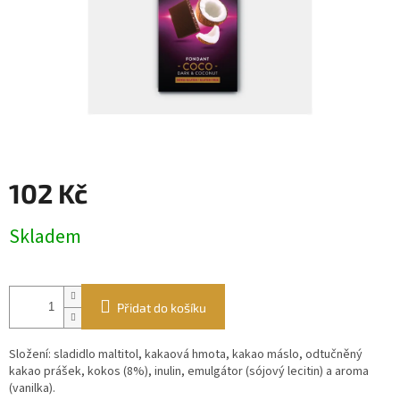
102 Kč
Měrná
Skladem
cena:
Přidat do košíku
Složení: sladidlo maltitol, kakaová hmota, kakao máslo, odtučněný
kakao prášek, kokos (8%), inulin, emulgátor (sójový lecitin) a aroma
(vanilka).