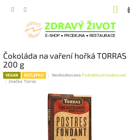
Přejít
NÁKUP
na
obsah
KOŠÍK
Čokoláda na vaření hořká TORRAS
200 g
Průměrné
Neohodnoceno
Podrobnosti hodnocení
VEGAN
BEZLEPKU
hodnocení
Značka:
Torras
produktu
je
0,0
z
5
hvězdiček.