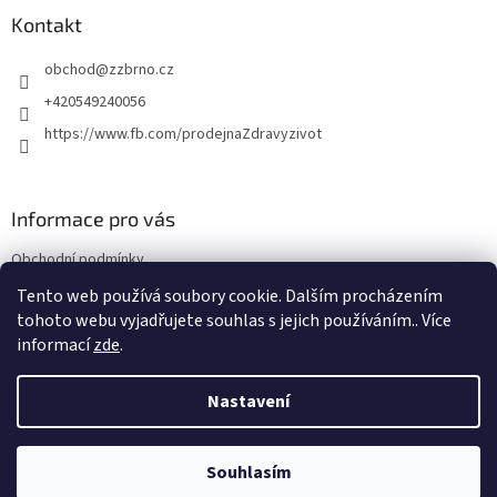
p
a
Kontakt
t
obchod
@
zzbrno.cz
í
+420549240056
https://www.fb.com/prodejnaZdravyzivot
Informace pro vás
Obchodní podmínky
Podmínky ochrany osobních údajů
Tento web používá soubory cookie. Dalším procházením
tohoto webu vyjadřujete souhlas s jejich používáním.. Více
informací
zde
.
Vytvořil Shoptet
Nastavení
Copyright 2026
E-shop Zdravý život
. Všechna práva vyhrazena.
Souhlasím