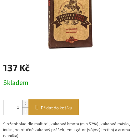
137 Kč
Měrná
Skladem
cena:
Přidat do košíku
Složení: sladidlo maltitol, kakaová hmota (min 52%), kakaové máslo,
inulin, polotučné kakaový prášek, emulgátor (sójový lecitin) a aroma
(vanilka).