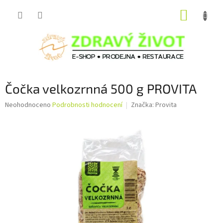
Přejít
NÁKUP
na
obsah
KOŠÍK
Čočka velkozrnná 500 g PROVITA
Průměrné
Neohodnoceno
Podrobnosti hodnocení
Značka:
Provita
hodnocení
produktu
je
0,0
z
5
hvězdiček.