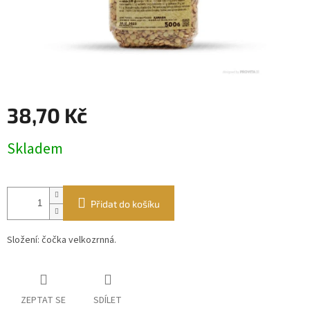
38,70 Kč
Měrná
Skladem
cena:
Přidat do košíku
Složení: čočka velkozrnná.
ZEPTAT SE
SDÍLET