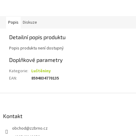
Popis
Diskuze
Detailní popis produktu
Popis produktu není dostupný
Doplňkové parametry
Kategorie
:
Luštěniny
EAN
:
8594034770135
Z
á
p
a
Kontakt
t
obchod
@
zzbrno.cz
í