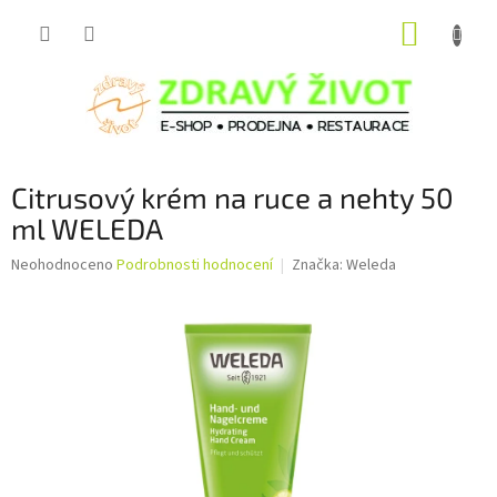
Přejít
NÁKUP
na
obsah
KOŠÍK
Citrusový krém na ruce a nehty 50
ml WELEDA
Průměrné
Neohodnoceno
Podrobnosti hodnocení
Značka:
Weleda
hodnocení
produktu
je
0,0
z
5
hvězdiček.