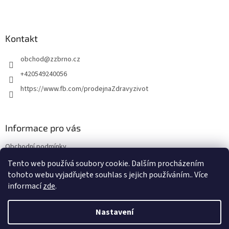
Z
á
p
a
Kontakt
t
obchod
@
zzbrno.cz
í
+420549240056
https://www.fb.com/prodejnaZdravyzivot
Informace pro vás
Obchodní podmínky
Podmínky ochrany osobních údajů
Tento web používá soubory cookie. Dalším procházením
tohoto webu vyjadřujete souhlas s jejich používáním.. Více
informací
zde
.
Vytvořil Shoptet
Nastavení