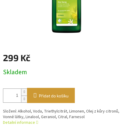
299 Kč
Měrná
Skladem
cena:
Přidat do košíku
Složení: Alkohol, Voda, Triethylcitrát, Limonen, Olej z kůry citronů,
Vonné látky, Linalool, Geraniol, Citral, Farnesol
Detailní informace