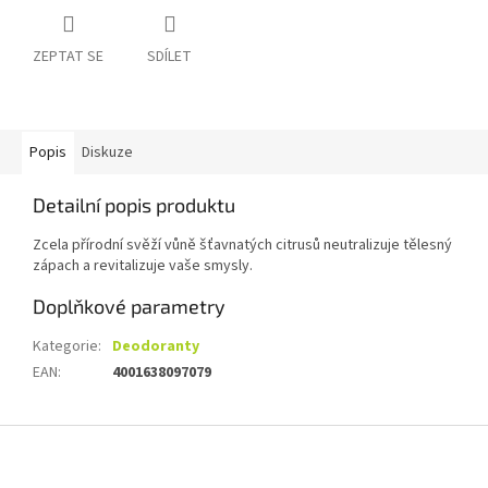
ZEPTAT SE
SDÍLET
Popis
Diskuze
Detailní popis produktu
Zcela přírodní svěží vůně šťavnatých citrusů neutralizuje tělesný
zápach a revitalizuje vaše smysly.
Doplňkové parametry
Kategorie
:
Deodoranty
EAN
:
4001638097079
Z
á
p