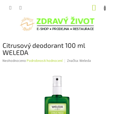
Přejít
NÁKUP
na
obsah
KOŠÍK
Citrusový deodorant 100 ml
WELEDA
Průměrné
Neohodnoceno
Podrobnosti hodnocení
Značka:
Weleda
hodnocení
produktu
je
0,0
z
5
hvězdiček.