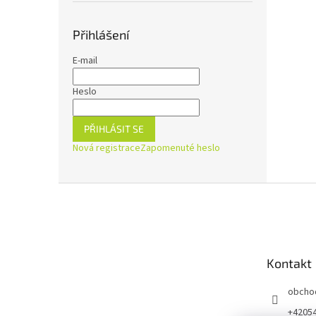
Přihlášení
E-mail
Heslo
PŘIHLÁSIT SE
Nová registrace
Zapomenuté heslo
Z
á
p
a
t
Kontakt
í
obcho
+4205