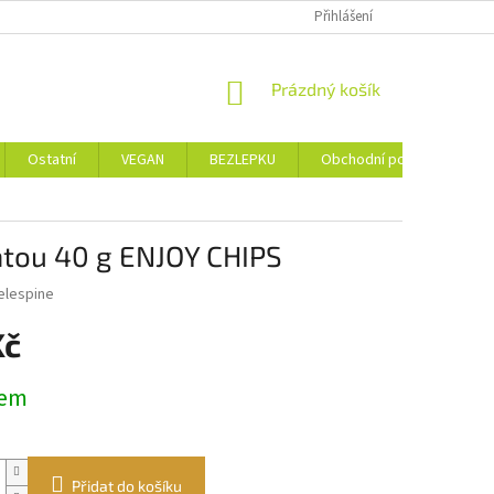
Přihlášení
NÁKUPNÍ
Prázdný košík
KOŠÍK
Ostatní
VEGAN
BEZLEPKU
Obchodní podmínky
átou 40 g ENJOY CHIPS
elespine
Kč
dem
Přidat do košíku