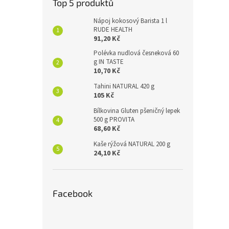
Top 5 produktů
Nápoj kokosový Barista 1 l
RUDE HEALTH
91,20 Kč
Polévka nudlová česneková 60
g IN TASTE
10,70 Kč
Tahini NATURAL 420 g
105 Kč
Bílkovina Gluten pšeničný lepek
500 g PROVITA
68,60 Kč
Kaše rýžová NATURAL 200 g
24,10 Kč
Facebook