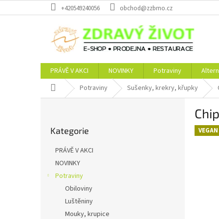
Přejít
+420549240056
obchod@zzbrno.cz
na
obsah
PRÁVĚ V AKCI
NOVINKY
Potraviny
Altern
Domů
Potraviny
Sušenky, krekry, křupky
P
Chi
o
Přeskočit
s
Kategorie
kategorie
VEGAN
t
r
PRÁVĚ V AKCI
a
NOVINKY
n
Potraviny
n
í
Obiloviny
p
Luštěniny
a
Mouky, krupice