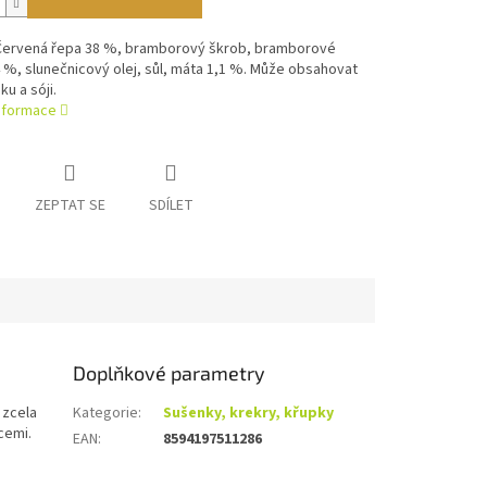
 Červená řepa 38 %, bramborový škrob, bramborové
 %, slunečnicový olej, sůl, máta 1,1 %. Může obsahovat
ku a sóji.
informace
ZEPTAT SE
SDÍLET
Doplňkové parametry
 zcela
Kategorie
:
Sušenky, krekry, křupky
cemi.
EAN
:
8594197511286