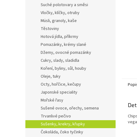
n
Suché polotovary a směsi
e
Vločky, klíčky, otruby
l
Müsli, granoly, kaše
Těstoviny
Hotová jídla, příkrmy
Pomazánky, krémy slané
Džemy, ovocné pomazánky
Cukry, slady, sladidla
Koření, byliny, sůl, houby
Oleje, tuky
Octy, hořčice, kečupy
Popi
Japonské speciality
Mořské řasy
Det
Sušené ovoce, ořechy, semena
Trvanlivé pečivo
Chip
vega
Sušenky, krekry, křupky
Čokoláda, čoko tyčinky