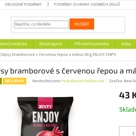
OBCHODNÍ PODMÍNKY
PODMÍNKY OCHRANY OSOBNÍCH ÚDAJŮ
HLEDAT
ativní medicína
Ekodrogerie
Přírodní kosmetika
Knihy
Chipsy bramborové s červenou řepou a mátou 40 g ENJOY CHIPS
psy bramborové s červenou řepou a m
Průměrné
Neohodnoceno
Podrobnosti hodnocení
Značka:
New D
BEZLEPKU
hodnocení
produktu
43 
je
0,0
Měrná
Skla
z
cena:
5
hvězdiček.