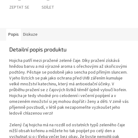
ZEPTAT SE
SDÍLET
Popis
Diskuze
Detailní popis produktu
Hojicha patří mezi pražené zelené čaje. Díky pražení získává
hnědou barvu a má výrazné aroma s ořechovými až skořicovými
podtóny. Pěstuje se podobně jako sencha pod přímým sluncem.
V jeho lístcích se pak jako ochrana před UVB zářením kumuluje
velké množství katechinu, který má antioxidační účinky. V
průběhu pražení se z čajových lístků téměř úplně vyloučí kofein.
Hojicha je tedy vhodné pro celodenní i večerní popíjení a v
omezeném množství si jej mohou dopřát i ženy a děti. V zimě vás
příjemně povzbudí, v létě pak nezapomeňte vyzkoušet jeho
ledově chlazenou verzi!
Zelený čaj hojicha má na rozdíl od ostatních typů zeleného čaje
nižší obsah kofeinu a můžete ho tak popíjet po celý den a
vychutnat si o i třeba večer bez obav, že byste nemohli pak