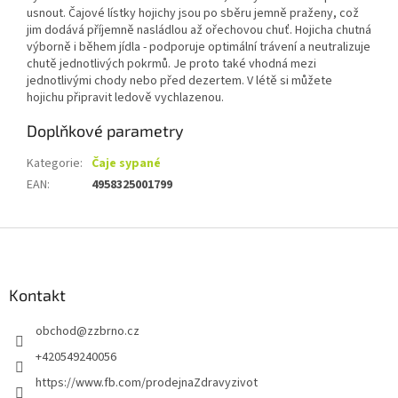
usnout. Čajové lístky hojichy jsou po sběru jemně praženy, což
jim dodává příjemně nasládlou až ořechovou chuť. Hojicha chutná
výborně i během jídla - podporuje optimální trávení a neutralizuje
chutě jednotlivých pokrmů. Je proto také vhodná mezi
jednotlivými chody nebo před dezertem. V létě si můžete
hojichu připravit ledově vychlazenou.
Doplňkové parametry
Kategorie
:
Čaje sypané
EAN
:
4958325001799
Z
á
p
a
Kontakt
t
obchod
@
zzbrno.cz
í
+420549240056
https://www.fb.com/prodejnaZdravyzivot