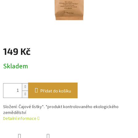
149 Kč
Měrná
Skladem
cena:
Přidat do košíku
Složení: Čajové lístky*. *produkt kontrolovaného ekologického
zemědělství
Detailní informace