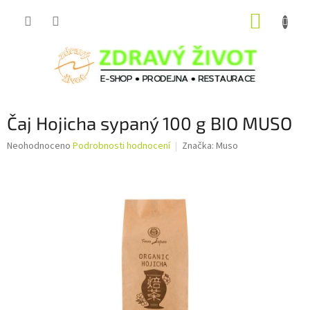
Přejít
NÁKUP
na
obsah
KOŠÍK
Čaj Hojicha sypaný 100 g BIO MUSO
Průměrné
Neohodnoceno
Podrobnosti hodnocení
Značka:
Muso
hodnocení
produktu
je
0,0
z
5
hvězdiček.