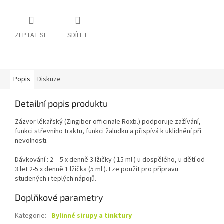
ZEPTAT SE
SDÍLET
Popis
Diskuze
Detailní popis produktu
Zázvor lékařský (Zingiber officinale Roxb.) podporuje zažívání,
funkci střevního traktu, funkci žaludku a přispívá k uklidnění při
nevolnosti.
Dávkování : 2 – 5 x denně 3 lžičky ( 15 ml ) u dospělého, u dětí od
3 let 2-5 x denně 1 lžička (5 ml ). Lze použít pro přípravu
studených i teplých nápojů.
Doplňkové parametry
Kategorie
:
Bylinné sirupy a tinktury