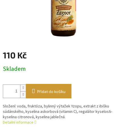
110 Kč
Měrná
Skladem
cena:
Přidat do košíku
Složení: voda, fruktóza, bylinný výtažek Yzopu, extrakt z ibišku
súdánského, kyselina askorbová (vitamin C), regulátor kyselosti-
kyselina citronová, kyselina jablečná.
Detailní informace