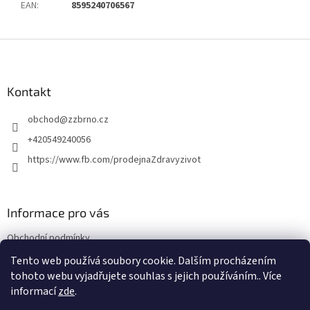
EAN
:
8595240706567
Z
á
p
a
Kontakt
t
obchod
@
zzbrno.cz
í
+420549240056
https://www.fb.com/prodejnaZdravyzivot
Informace pro vás
Obchodní podmínky
Podmínky ochrany osobních údajů
Tento web používá soubory cookie. Dalším procházením
tohoto webu vyjadřujete souhlas s jejich používáním.. Více
informací
zde
.