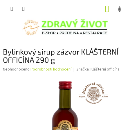
Přejít
NÁKUP
na
obsah
KOŠÍK
Bylinkový sirup zázvor KLÁŠTERNÍ
OFFICÍNA 290 g
Průměrné
Neohodnoceno
Podrobnosti hodnocení
Značka:
Klášterní officína
hodnocení
produktu
je
0,0
z
5
hvězdiček.