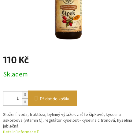
110 Kč
Měrná
Skladem
cena:
Přidat do košíku
Složení: voda, fruktóza, bylinný výtažek z růže šípkové, kyselina
askorbová (vitamin C), regulátor kyselosti- kyselina citronová, kyselina
jablečná.
Detailní informace