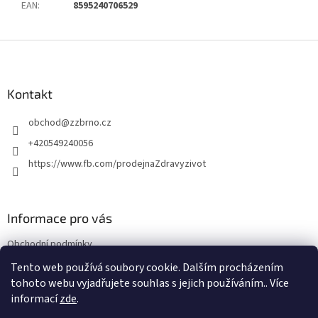
EAN
:
8595240706529
Z
á
p
a
Kontakt
t
obchod
@
zzbrno.cz
í
+420549240056
https://www.fb.com/prodejnaZdravyzivot
Informace pro vás
Obchodní podmínky
Podmínky ochrany osobních údajů
Tento web používá soubory cookie. Dalším procházením
tohoto webu vyjadřujete souhlas s jejich používáním.. Více
informací
zde
.