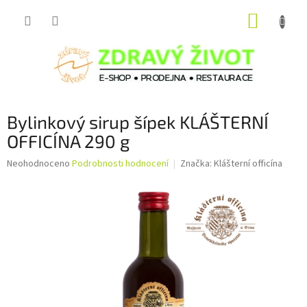
Přejít
NÁKUP
na
obsah
KOŠÍK
Bylinkový sirup šípek KLÁŠTERNÍ
OFFICÍNA 290 g
Průměrné
Neohodnoceno
Podrobnosti hodnocení
Značka:
Klášterní officína
hodnocení
produktu
je
0,0
z
5
hvězdiček.