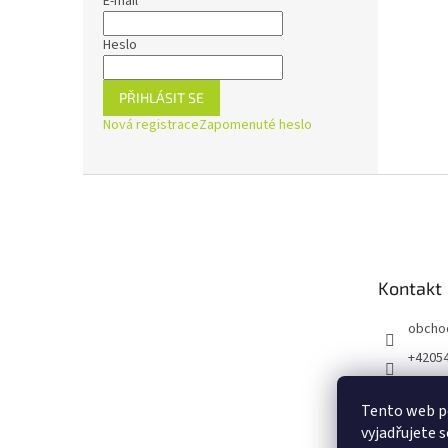
E-mail
Heslo
PŘIHLÁSIT SE
Nová registrace
Zapomenuté heslo
Z
á
p
a
t
Kontakt
í
obcho
+4205
https:
ejnaZd
Tento web p
vyjadřujete s