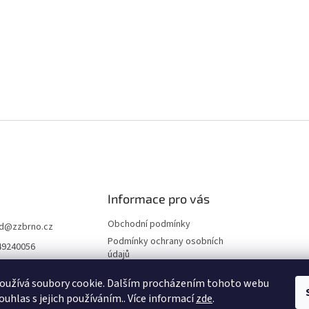
Informace pro vás
Obchodní podmínky
d
@
zzbrno.cz
Podmínky ochrany osobních
49240056
údajů
//www.fb.com/prod
ravyzivot
oužívá soubory cookie. Dalším procházením tohoto webu
ouhlas s jejich používáním.. Více informací
zde
.