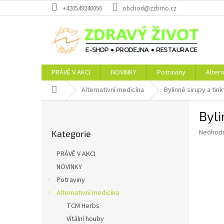
Přejít
+420549240056
obchod@zzbrno.cz
na
obsah
PRÁVĚ V AKCI
NOVINKY
Potraviny
Altern
Domů
Alternativní medicína
Bylinné sirupy a tink
P
Byli
o
Přeskočit
s
Průměr
Neohod
Kategorie
kategorie
t
hodnoce
r
produkt
PRÁVĚ V AKCI
a
je
NOVINKY
0,0
n
z
Potraviny
n
5
í
Alternativní medicína
hvězdič
p
TCM Herbs
a
Vítální houby