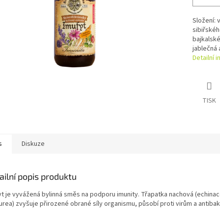
Složení: 
sibiřské
bajkalské
jablečná 
Detailní 
TISK
s
Diskuze
ailní popis produktu
yt je vyvážená bylinná směs na podporu imunity. Třapatka nachová (echina
rea) zvyšuje přirozené obrané síly organismu, působí proti virům a antibak