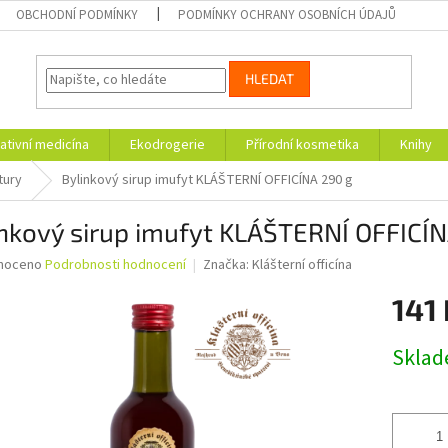
OBCHODNÍ PODMÍNKY
PODMÍNKY OCHRANY OSOBNÍCH ÚDAJŮ
HLEDAT
ativní medicína
Ekodrogerie
Přírodní kosmetika
Knihy
tury
Bylinkový sirup imufyt KLÁŠTERNÍ OFFICÍNA 290 g
nkový sirup imufyt KLÁŠTERNÍ OFFICÍN
né
noceno
Podrobnosti hodnocení
Značka:
Klášterní officína
ní
141 
u
Měrná
Skla
cena:
ek.