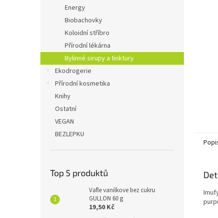
n
Energy
e
Biobachovky
l
Koloidní stříbro
Přírodní lékárna
Bylinné sirupy a tinktury
Ekodrogerie
Přírodní kosmetika
Knihy
Ostatní
VEGAN
BEZLEPKU
Popi
Top 5 produktů
Det
Vafle vanilkove bez cukru
Imuf
GULLON 60 g
purpu
19,50 Kč