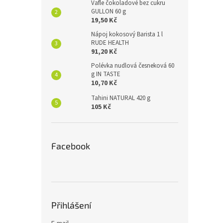
Vafle čokoladové bez cukru
GULLON 60 g
19,50 Kč
Nápoj kokosový Barista 1 l
RUDE HEALTH
91,20 Kč
Polévka nudlová česneková 60
g IN TASTE
10,70 Kč
Tahini NATURAL 420 g
105 Kč
Facebook
Přihlášení