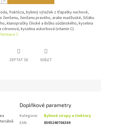
voda, fruktóza, bylinný výtažek z třapatky nachové,
ho ženšenu, ženšenu pravého, aralie madžuské, šišáku
ho, klanoprašky čínské a ibišku súdánského, kyselina
a citronová, kyselina askorbová (vitamin C).
informace
ZEPTAT SE
SDÍLET
Doplňkové parametry
cea
Kategorie
:
Bylinné sirupy a tinktury
teriálně.
EAN
:
8595240706369