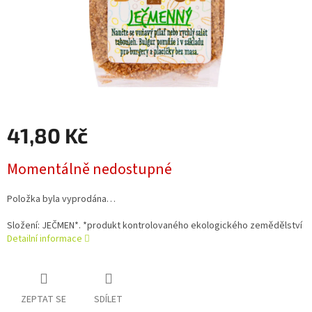
41,80 Kč
Měrná
Momentálně nedostupné
cena:
Položka byla vyprodána…
Složení: JEČMEN*. *produkt kontrolovaného ekologického zemědělství
Detailní informace
ZEPTAT SE
SDÍLET