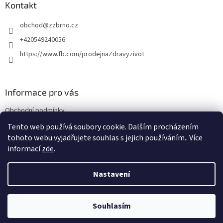
a
Kontakt
t
obchod
@
zzbrno.cz
í
+420549240056
https://www.fb.com/prodejnaZdravyzivot
Informace pro vás
Obchodní podmínky
Podmínky ochrany osobních údajů
Tento web používá soubory cookie. Dalším procházením
tohoto webu vyjadřujete souhlas s jejich používáním.. Více
informací
zde
.
Vytvořil Shoptet
Nastavení
Copyright 2026
E-shop Zdravý život
. Všechna práva vyhrazena.
Souhlasím