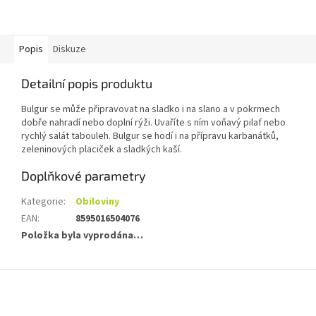
Popis
Diskuze
Detailní popis produktu
Bulgur se může připravovat na sladko i na slano a v pokrmech
dobře nahradí nebo doplní rýži. Uvaříte s ním voňavý pilaf nebo
rychlý salát tabouleh. Bulgur se hodí i na přípravu karbanátků,
zeleninových placiček a sladkých kaší.
Doplňkové parametry
Kategorie
:
Obiloviny
EAN
:
8595016504076
Položka byla vyprodána…
Z
á
p