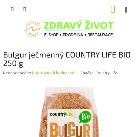
Přejít
NÁKUP
na
obsah
KOŠÍK
Bulgur ječmenný COUNTRY LIFE BIO
250 g
Průměrné
Neohodnoceno
Podrobnosti hodnocení
Značka:
Country Life
hodnocení
produktu
je
0,0
z
5
hvězdiček.