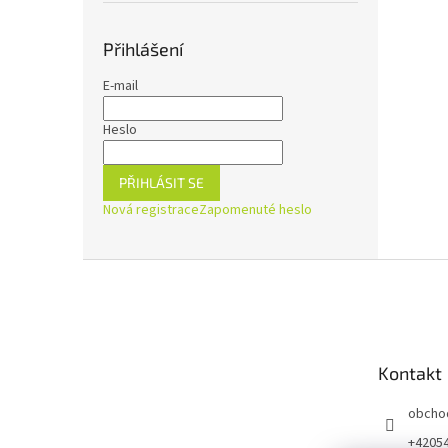
Přihlášení
E-mail
Heslo
PŘIHLÁSIT SE
Nová registrace
Zapomenuté heslo
Z
á
p
a
t
Kontakt
í
obcho
+4205