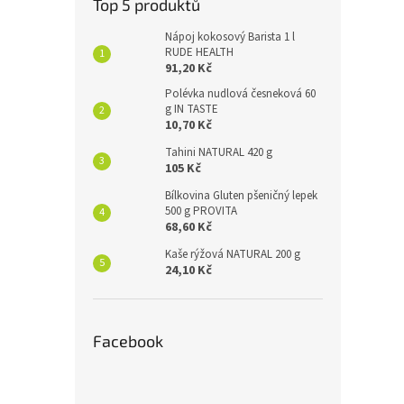
Top 5 produktů
Nápoj kokosový Barista 1 l
RUDE HEALTH
91,20 Kč
Polévka nudlová česneková 60
g IN TASTE
10,70 Kč
Tahini NATURAL 420 g
105 Kč
Bílkovina Gluten pšeničný lepek
500 g PROVITA
68,60 Kč
Kaše rýžová NATURAL 200 g
24,10 Kč
Facebook