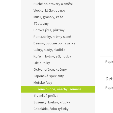
n
Suché polotovary a směsi
e
Vločky, klíčky, otruby
l
Müsli, granoly, kaše
Těstoviny
Hotová jídla, příkrmy
Pomazánky, krémy slané
Džemy, ovocné pomazánky
Cukry, slady, sladidla
Koření, byliny, sůl, houby
Popi
Oleje, tuky
Octy, hořčice, kečupy
Japonské speciality
Det
Mořské řasy
Popi
Sušené ovoce, ořechy, semena
Trvanlivé pečivo
Sušenky, krekry, křupky
Čokoláda, čoko tyčinky