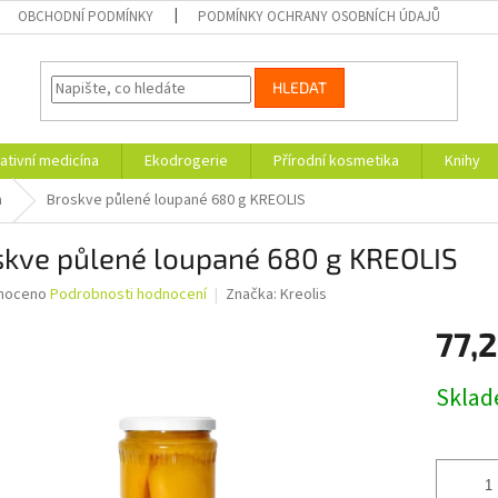
OBCHODNÍ PODMÍNKY
PODMÍNKY OCHRANY OSOBNÍCH ÚDAJŮ
HLEDAT
ativní medicína
Ekodrogerie
Přírodní kosmetika
Knihy
a
Broskve půlené loupané 680 g KREOLIS
skve půlené loupané 680 g KREOLIS
né
noceno
Podrobnosti hodnocení
Značka:
Kreolis
ní
77,2
u
Měrná
Skla
cena:
ek.