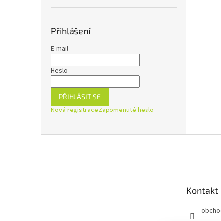
Přihlášení
E-mail
Heslo
PŘIHLÁSIT SE
Nová registrace
Zapomenuté heslo
Z
á
p
a
t
Kontakt
í
obcho