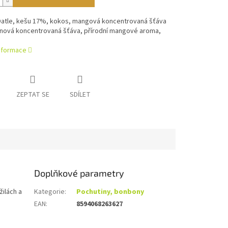
 Datle, kešu 17%, kokos, mangová koncentrovaná šťáva
ónová koncentrovaná šťáva, přírodní mangové aroma,
informace
ZEPTAT SE
SDÍLET
Doplňkové parametry
ilách a
Kategorie
:
Pochutiny, bonbony
EAN
:
8594068263627