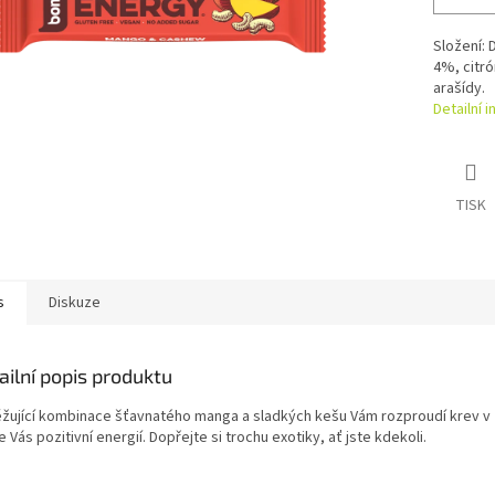
Složení:
4%, citr
arašídy.
Detailní 
TISK
s
Diskuze
ailní popis produktu
žující kombinace šťavnatého manga a sladkých kešu Vám rozproudí krev v ž
e Vás pozitivní energií. Dopřejte si trochu exotiky, ať jste kdekoli.