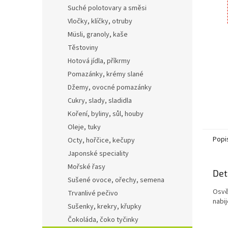
n
Suché polotovary a směsi
e
Vločky, klíčky, otruby
l
Müsli, granoly, kaše
Těstoviny
Hotová jídla, příkrmy
Pomazánky, krémy slané
Džemy, ovocné pomazánky
Cukry, slady, sladidla
Koření, byliny, sůl, houby
Oleje, tuky
Popi
Octy, hořčice, kečupy
Japonské speciality
Mořské řasy
Det
Sušené ovoce, ořechy, semena
Osvě
Trvanlivé pečivo
nabij
Sušenky, krekry, křupky
Čokoláda, čoko tyčinky