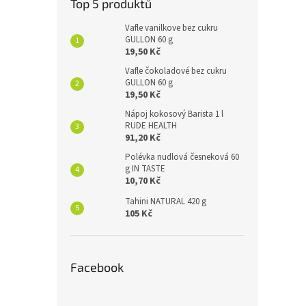
Top 5 produktů
Vafle vanilkove bez cukru
GULLON 60 g
19,50 Kč
Vafle čokoladové bez cukru
GULLON 60 g
19,50 Kč
Nápoj kokosový Barista 1 l
RUDE HEALTH
91,20 Kč
Polévka nudlová česneková 60
g IN TASTE
10,70 Kč
Tahini NATURAL 420 g
105 Kč
Facebook