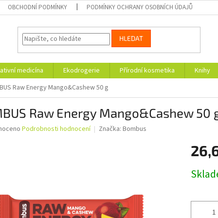
OBCHODNÍ PODMÍNKY
PODMÍNKY OCHRANY OSOBNÍCH ÚDAJŮ
HLEDAT
ativní medicína
Ekodrogerie
Přírodní kosmetika
Knihy
US Raw Energy Mango&Cashew 50 g
BUS Raw Energy Mango&Cashew 50 
né
noceno
Podrobnosti hodnocení
Značka:
Bombus
ní
26,
u
Měrná
Skla
cena:
ek.