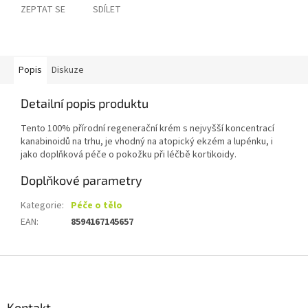
ZEPTAT SE
SDÍLET
Popis
Diskuze
Detailní popis produktu
Tento 100% přírodní regenerační krém s nejvyšší koncentrací
kanabinoidů na trhu, je vhodný na atopický ekzém a lupénku, i
jako doplňková péče o pokožku při léčbě kortikoidy.
Doplňkové parametry
Kategorie
:
Péče o tělo
EAN
:
8594167145657
Z
á
p
a
Kontakt