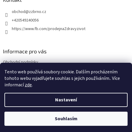
t
obchod
@
zzbrno.cz
í
+420549240056
https://www.fb.com/prodejnaZdravyzivot
Informace pro vás
Obchodní podmínky
Podmínky ochrany osobních údajů
Tento web používá soubory cookie. Dalším procházením
tohoto webu vyjadřujete souhlas s jejich používáním.. Více
informací
zde
.
Vytvořil Shoptet
Nastavení
Copyright 2026
E-shop Zdravý život
. Všechna práva vyhrazena.
Souhlasím
NajduZboží.cz