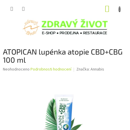
Přejít
NÁKUP
na
obsah
KOŠÍK
ATOPICAN lupénka atopie CBD+CBG
100 ml
Průměrné
Neohodnoceno
Podrobnosti hodnocení
Značka:
Annabis
hodnocení
produktu
je
0,0
z
5
hvězdiček.