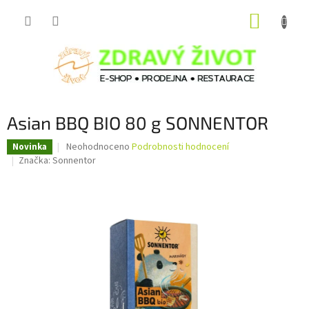
Přejít
NÁKUP
na
obsah
KOŠÍK
Asian BBQ BIO 80 g SONNENTOR
Průměrné
Neohodnoceno
Podrobnosti hodnocení
Novinka
hodnocení
Značka:
Sonnentor
produktu
je
0,0
z
5
hvězdiček.