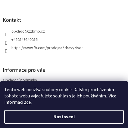
Z
á
p
a
Kontakt
t
obchod
@
zzbrno.cz
í
+420549240056
https://www.fb.com/prodejnaZdravyzivot
Informace pro vás
Obchodní podmínky
Podmínky ochrany osobních údajů
Tento web používá soubory cookie. Dalším procházením
tohoto webu vyjadřujete souhlas s jejich používáním.. Více
informací
zde
.
Vytvořil Shoptet
Nastavení