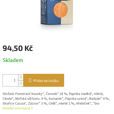
94,50 Kč
Měrná
Skladem
cena:
Přidat do košíku
Složení: Pomeranč kousky*, Česnek* 18 %, Paprika sladká*, mletá,
Cibule*, Mořská sůl konv. 9 %, Koriandr*, Paprika uzená*, Badyán* 4 %,
Skořice Cassia*, Zázvor* 3 %, Chilli*, mleté 2 %, Hřebíček*, *bio
Detailní informace