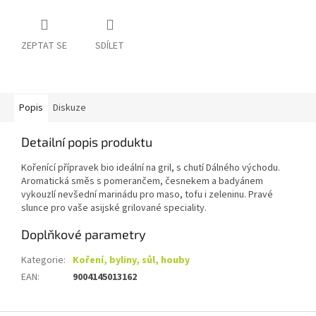
ZEPTAT SE
SDÍLET
Popis
Diskuze
Detailní popis produktu
Kořenící přípravek bio ideální na gril, s chutí Dálného východu.
Aromatická směs s pomerančem, česnekem a badyánem
vykouzlí nevšední marinádu pro maso, tofu i zeleninu. Pravé
slunce pro vaše asijské grilované speciality.
Doplňkové parametry
Kategorie
:
Koření, byliny, sůl, houby
EAN
:
9004145013162