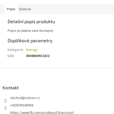
Popis
Diskuze
Detailní popis produktu
Popis produktu není dostupný
Doplňkové parametry
Kategorie
:
Energy
EAN
:
8594069932232
Z
á
p
a
Kontakt
t
obchod
@
zzbrno.cz
í
+420549240056
https://www.fb.com/prodejnaZdravyzivot