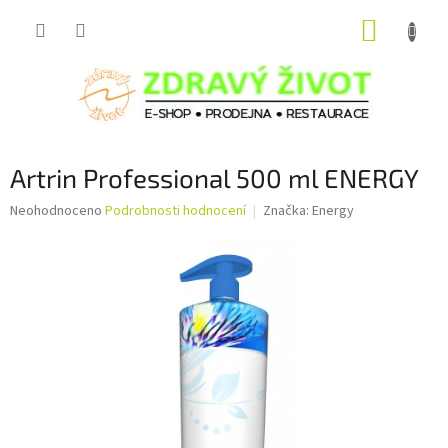
Přejít
NÁKUP
na
obsah
KOŠÍK
Artrin Professional 500 ml ENERGY
Průměrné
Neohodnoceno
Podrobnosti hodnocení
Značka:
Energy
hodnocení
produktu
je
0,0
z
5
hvězdiček.