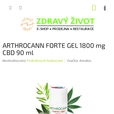
Přejít
NÁKUP
na
obsah
KOŠÍK
ARTHROCANN FORTE GEL 1800 mg
CBD 90 ml
Průměrné
Neohodnoceno
Podrobnosti hodnocení
Značka:
Annabis
hodnocení
produktu
je
0,0
z
5
hvězdiček.