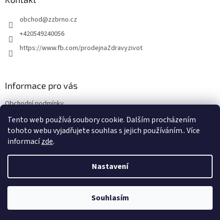
t
obchod
@
zzbrno.cz
í
+420549240056
https://www.fb.com/prodejnaZdravyzivot
Informace pro vás
Obchodní podmínky
Podmínky ochrany osobních údajů
Tento web používá soubory cookie. Dalším procházením
tohoto webu vyjadřujete souhlas s jejich používáním.. Více
informací
zde
.
Vytvořil Shoptet
Nastavení
Copyright 2026
E-shop Zdravý život
. Všechna práva vyhrazena.
Souhlasím
NajduZboží.cz