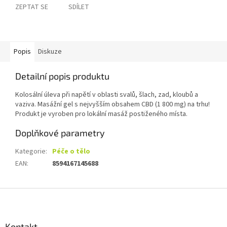
ZEPTAT SE
SDÍLET
Popis
Diskuze
Detailní popis produktu
Kolosální úleva při napětí v oblasti svalů, šlach, zad, kloubů a
vaziva. Masážní gel s nejvyšším obsahem CBD (1 800 mg) na trhu!
Produkt je vyroben pro lokální masáž postiženého místa.
Doplňkové parametry
Kategorie
:
Péče o tělo
EAN
:
8594167145688
Z
á
p
a
Kontakt