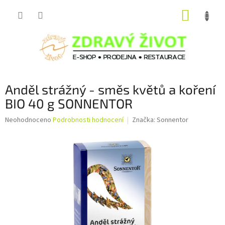
Přejít
NÁKUP
na
obsah
KOŠÍK
Anděl strážný - směs květů a koření
BIO 40 g SONNENTOR
Průměrné
Neohodnoceno
Podrobnosti hodnocení
Značka:
Sonnentor
hodnocení
produktu
je
0,0
z
5
hvězdiček.