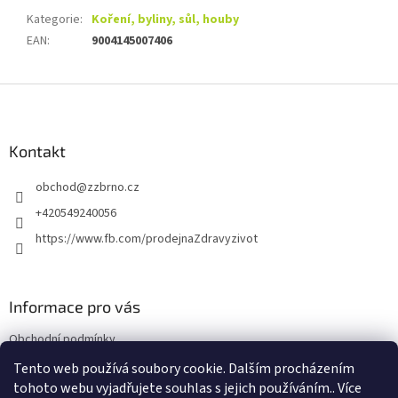
Kategorie
:
Koření, byliny, sůl, houby
EAN
:
9004145007406
Z
á
p
a
Kontakt
t
obchod
@
zzbrno.cz
í
+420549240056
https://www.fb.com/prodejnaZdravyzivot
Informace pro vás
Obchodní podmínky
Podmínky ochrany osobních údajů
Tento web používá soubory cookie. Dalším procházením
tohoto webu vyjadřujete souhlas s jejich používáním.. Více