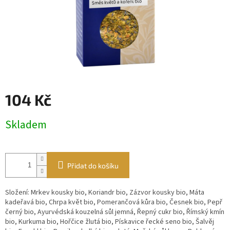
104 Kč
Měrná
Skladem
cena:
Přidat do košíku
Složení: Mrkev kousky bio, Koriandr bio, Zázvor kousky bio, Máta
kadeřavá bio, Chrpa květ bio, Pomerančová kůra bio, Česnek bio, Pepř
černý bio, Ayurvédská kouzelná sůl jemná, Řepný cukr bio, Římský kmín
bio, Kurkuma bio, Hořčice žlutá bio, Pískavice řecké seno bio, Šalvěj