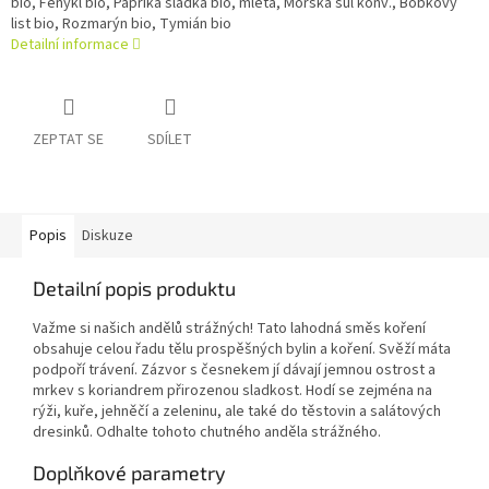
bio, Fenykl bio, Paprika sladká bio, mletá, Mořská sůl konv., Bobkový
list bio, Rozmarýn bio, Tymián bio
Detailní informace
ZEPTAT SE
SDÍLET
Popis
Diskuze
Detailní popis produktu
Važme si našich andělů strážných! Tato lahodná směs koření
obsahuje celou řadu tělu prospěšných bylin a koření. Svěží máta
podpoří trávení. Zázvor s česnekem jí dávají jemnou ostrost a
mrkev s koriandrem přirozenou sladkost. Hodí se zejména na
rýži, kuře, jehněčí a zeleninu, ale také do těstovin a salátových
dresinků. Odhalte tohoto chutného anděla strážného.
Doplňkové parametry