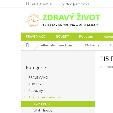
Přejít
+420549240056
obchod@zzbrno.cz
na
obsah
PRÁVĚ V AKCI
NOVINKY
Potraviny
Altern
Domů
Alternativní medicína
TCM Herbs
11
P
115 
o
Přeskočit
s
Průměr
Neohod
Kategorie
kategorie
t
hodnoce
r
produkt
PRÁVĚ V AKCI
a
je
NOVINKY
0,0
n
z
Potraviny
n
5
í
Alternativní medicína
hvězdič
p
TCM Herbs
a
Vítální houby