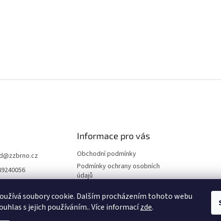
Informace pro vás
Obchodní podmínky
d
@
zzbrno.cz
Podmínky ochrany osobních
49240056
údajů
//www.fb.com/prod
ravyzivot
oužívá soubory cookie. Dalším procházením tohoto webu
ouhlas s jejich používáním.. Více informací
zde
.