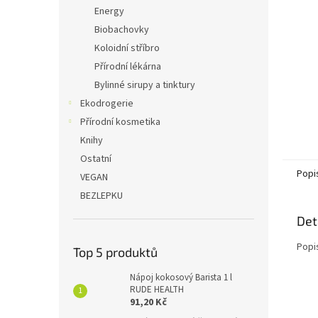
n
Energy
e
Biobachovky
l
Koloidní stříbro
Přírodní lékárna
Bylinné sirupy a tinktury
Ekodrogerie
Přírodní kosmetika
Knihy
Ostatní
Popi
VEGAN
BEZLEPKU
Det
Popi
Top 5 produktů
Nápoj kokosový Barista 1 l
RUDE HEALTH
91,20 Kč