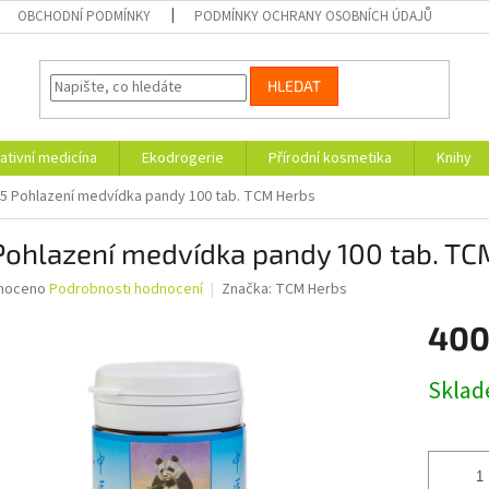
OBCHODNÍ PODMÍNKY
PODMÍNKY OCHRANY OSOBNÍCH ÚDAJŮ
HLEDAT
ativní medicína
Ekodrogerie
Přírodní kosmetika
Knihy
5 Pohlazení medvídka pandy 100 tab. TCM Herbs
Pohlazení medvídka pandy 100 tab. TC
né
noceno
Podrobnosti hodnocení
Značka:
TCM Herbs
ní
400
u
Měrná
Skla
cena:
ek.