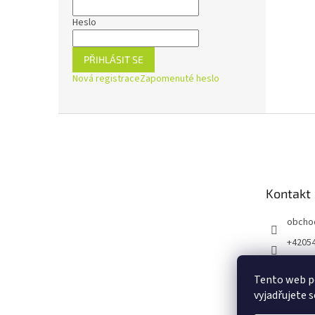
Heslo
PŘIHLÁSIT SE
Nová registrace
Zapomenuté heslo
Z
á
p
a
t
Kontakt
í
obcho
+4205
https:
ejnaZd
Tento web p
vyjadřujete s