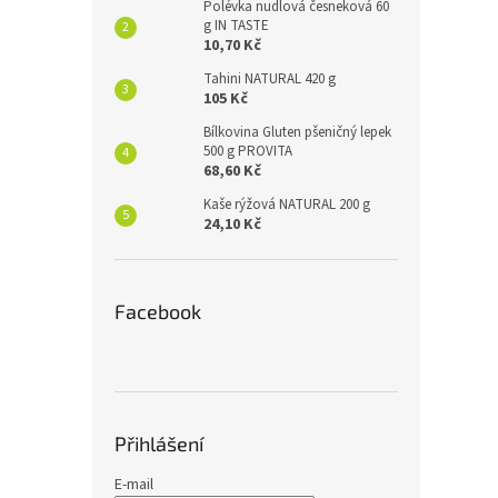
Polévka nudlová česneková 60
g IN TASTE
10,70 Kč
Tahini NATURAL 420 g
105 Kč
Bílkovina Gluten pšeničný lepek
500 g PROVITA
68,60 Kč
Kaše rýžová NATURAL 200 g
24,10 Kč
Facebook
Přihlášení
E-mail