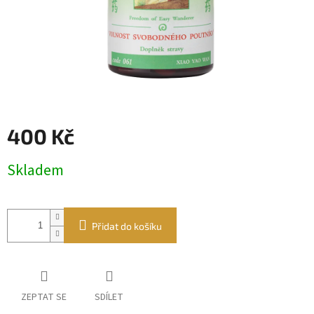
400 Kč
Měrná
Skladem
cena:
Přidat do košíku
ZEPTAT SE
SDÍLET