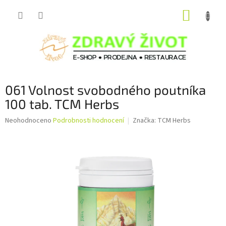
Přejít
NÁKUP
na
obsah
KOŠÍK
061 Volnost svobodného poutníka
100 tab. TCM Herbs
Průměrné
Neohodnoceno
Podrobnosti hodnocení
Značka:
TCM Herbs
hodnocení
produktu
je
0,0
z
5
hvězdiček.