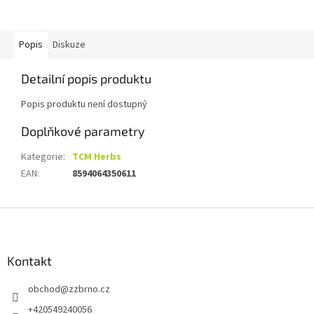
Popis
Diskuze
Detailní popis produktu
Popis produktu není dostupný
Doplňkové parametry
Kategorie
:
TCM Herbs
EAN
:
8594064350611
Z
á
p
a
Kontakt
t
obchod
@
zzbrno.cz
í
+420549240056