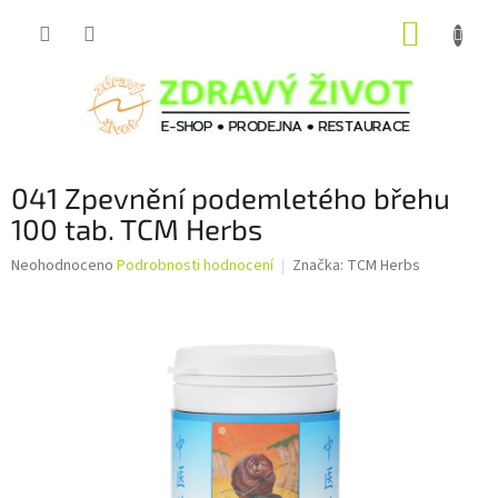
Přejít
NÁKUP
na
obsah
KOŠÍK
041 Zpevnění podemletého břehu
100 tab. TCM Herbs
Průměrné
Neohodnoceno
Podrobnosti hodnocení
Značka:
TCM Herbs
hodnocení
produktu
je
0,0
z
5
hvězdiček.