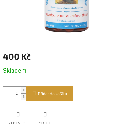
400 Kč
Měrná
Skladem
cena:
Přidat do košíku
ZEPTAT SE
SDÍLET