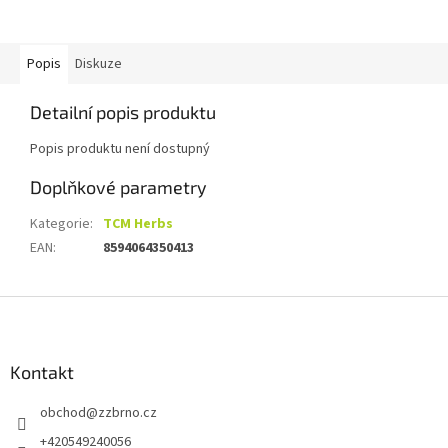
Popis
Diskuze
Detailní popis produktu
Popis produktu není dostupný
Doplňkové parametry
Kategorie
:
TCM Herbs
EAN
:
8594064350413
Z
á
p
a
Kontakt
t
obchod
@
zzbrno.cz
í
+420549240056