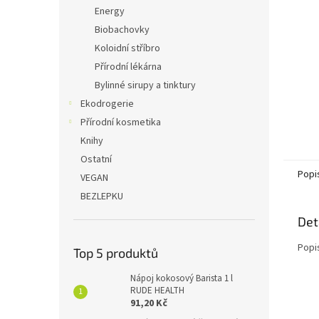
n
Energy
e
Biobachovky
l
Koloidní stříbro
Přírodní lékárna
Bylinné sirupy a tinktury
Ekodrogerie
Přírodní kosmetika
Knihy
Ostatní
Popi
VEGAN
BEZLEPKU
Det
Popi
Top 5 produktů
Nápoj kokosový Barista 1 l
RUDE HEALTH
91,20 Kč