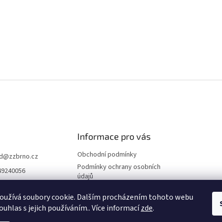
Informace pro vás
Obchodní podmínky
d
@
zzbrno.cz
Podmínky ochrany osobních
49240056
údajů
//www.fb.com/prod
ravyzivot
oužívá soubory cookie. Dalším procházením tohoto webu
ouhlas s jejich používáním.. Více informací
zde
.