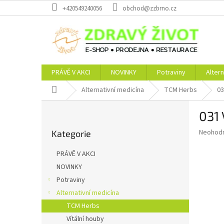
Přejít
+420549240056
obchod@zzbrno.cz
na
obsah
PRÁVĚ V AKCI
NOVINKY
Potraviny
Altern
Domů
Alternativní medicína
TCM Herbs
03
P
031 
o
Přeskočit
s
Průměr
Neohod
Kategorie
kategorie
t
hodnoce
r
produkt
PRÁVĚ V AKCI
a
je
NOVINKY
0,0
n
z
Potraviny
n
5
í
Alternativní medicína
hvězdič
p
TCM Herbs
a
Vítální houby