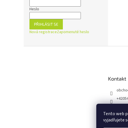
Heslo
PŘIHLÁSIT SE
Nová registrace
Zapomenuté heslo
Z
á
p
a
t
Kontakt
í
obcho
+4205
https:
ejnaZd
Tento web p
vyjadřujete s