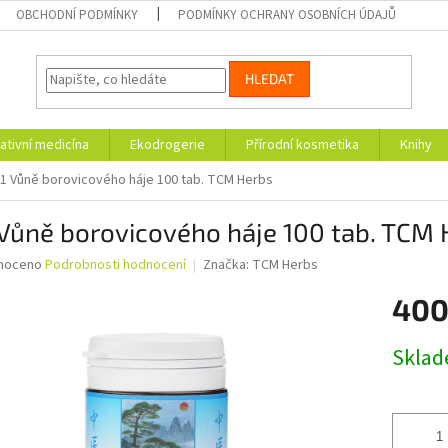
OBCHODNÍ PODMÍNKY
PODMÍNKY OCHRANY OSOBNÍCH ÚDAJŮ
HLEDAT
ativní medicína
Ekodrogerie
Přírodní kosmetika
Knihy
1 Vůně borovicového háje 100 tab. TCM Herbs
Vůně borovicového háje 100 tab. TCM 
né
noceno
Podrobnosti hodnocení
Značka:
TCM Herbs
ní
400
u
Měrná
Skla
cena:
ek.