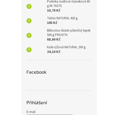
Polévka nudlová česneková 60
g IN TASTE
10,70 Kč
Tahini NATURAL 420 g
105 Kč
Bílkovina Gluten pšeničný lepek
500 g PROVITA
68,60 Kč
Kaše rýžová NATURAL 200 g
24,10 Kč
Facebook
Přihlášení
E-mail