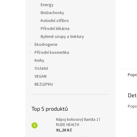
n
Energy
e
Biobachovky
l
Koloidní stříbro
Přírodní lékárna
Bylinné sirupy a tinktury
Ekodrogerie
Přírodní kosmetika
Knihy
Ostatní
Popi
VEGAN
BEZLEPKU
Det
Popi
Top 5 produktů
Nápoj kokosový Barista 1 l
RUDE HEALTH
91,20 Kč