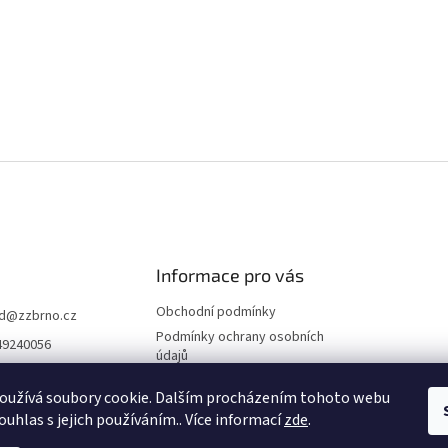
Informace pro vás
Obchodní podmínky
d
@
zzbrno.cz
Podmínky ochrany osobních
49240056
údajů
//www.fb.com/prod
ravyzivot
oužívá soubory cookie. Dalším procházením tohoto webu
ouhlas s jejich používáním.. Více informací
zde
.