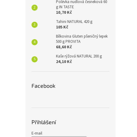
Polévka nudlová česneková 60
g IN TASTE
10,70 Kč
Tahini NATURAL 420 g
105 Kč
Bílkovina Gluten pšeničný lepek
500 g PROVITA
68,60 Kč
Kaše rýžová NATURAL 200 g
24,10 Kč
Facebook
Přihlášení
E-mail