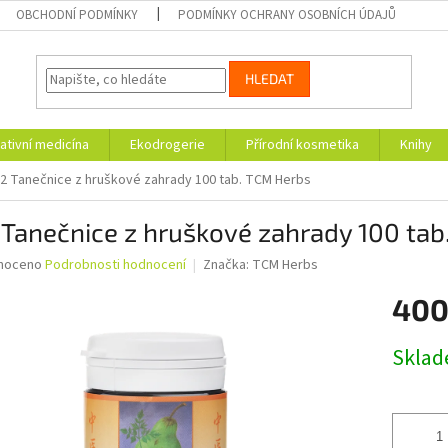
OBCHODNÍ PODMÍNKY
PODMÍNKY OCHRANY OSOBNÍCH ÚDAJŮ
HLEDAT
ativní medicína
Ekodrogerie
Přírodní kosmetika
Knihy
2 Tanečnice z hruškové zahrady 100 tab. TCM Herbs
Tanečnice z hruškové zahrady 100 tab
né
noceno
Podrobnosti hodnocení
Značka:
TCM Herbs
ní
400
u
Měrná
Skla
cena:
ek.