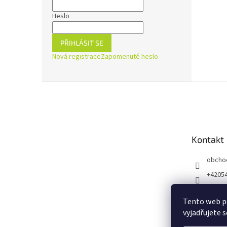
Heslo
PŘIHLÁSIT SE
Nová registrace
Zapomenuté heslo
Z
á
p
a
t
Kontakt
í
obcho
+4205
https:
ejnaZd
Tento web p
vyjadřujete s